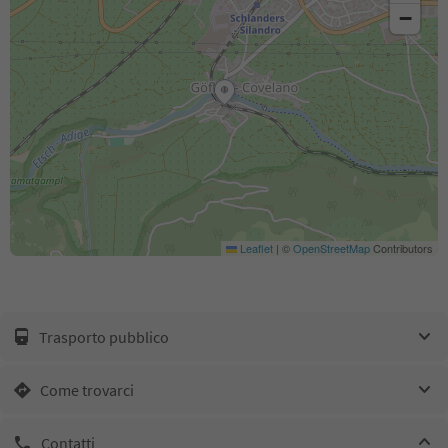
−
Leaflet
|
©
OpenStreetMap
Contributors
Trasporto pubblico
Come trovarci
Contatti