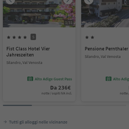
1
/
31
S
Fist Class Hotel Vier
Pensione Pernthaler
Jahreszeiten
Silandro, Val Venosta
Silandro, Val Venosta
Alto Adige Guest Pass
Alto Adi
Da
236
€
notte / ospiti IVA incl.
notte /
Tutti gli alloggi nelle vicinanze