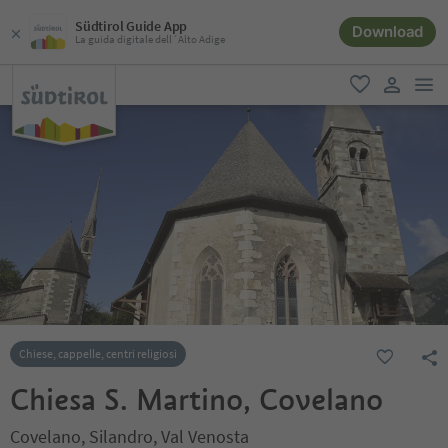
Südtirol Guide App
Download
La guida digitale dell´Alto Adige
men
favoriti
user lin
Chiese, cappelle, centri religiosi
Chiesa S. Martino, Covelano
Covelano, Silandro, Val Venosta