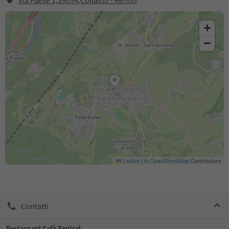
Via Paese 1,39054,Collalbo - Renon
+
−
Leaflet
|
©
OpenStreetMap
Contributors
Contatti
Restaurant Cafè Zentral