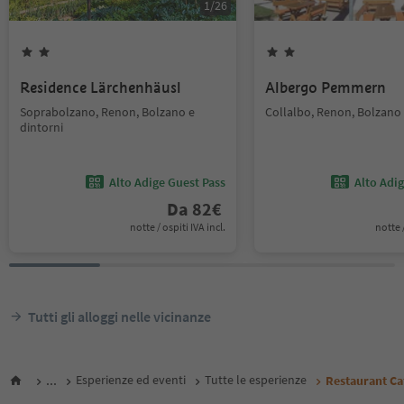
1
/
26
Residence Lärchenhäusl
Albergo Pemmern
Soprabolzano, Renon, Bolzano e
Collalbo, Renon, Bolzano 
dintorni
Alto Adige Guest Pass
Alto Adi
Da
82
€
notte / ospiti IVA incl.
notte /
Tutti gli alloggi nelle vicinanze
...
Esperienze ed eventi
Tutte le esperienze
Restaurant Ca