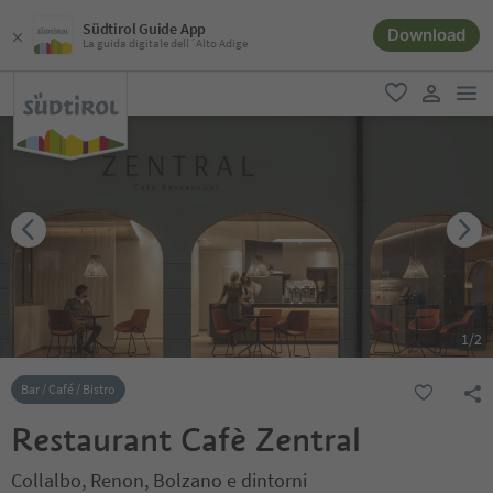
Südtirol Guide App
Download
La guida digitale dell´Alto Adige
men
favoriti
user lin
1
/
2
Bar / Café / Bistro
Restaurant Cafè Zentral
Collalbo, Renon, Bolzano e dintorni