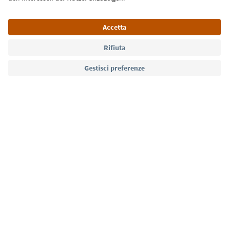
Lingua: Italiano
Südtirol Guide App
FAQ
Contatti
Press
MICE
Privacy Policy
Termini e condizioni
Crediti
Cookie Policy
Film commission
Chi siamo
Dichiarazione di accessibilità