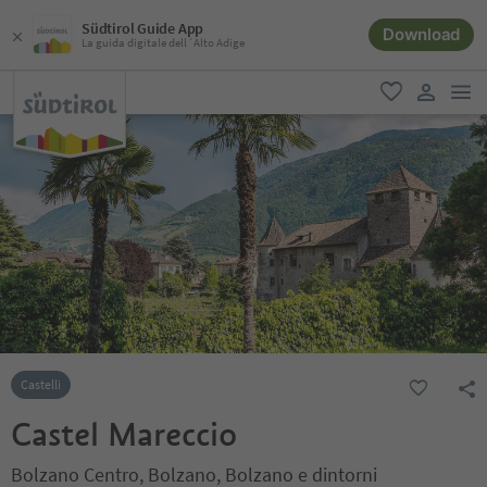
Südtirol Guide App
Download
La guida digitale dell´Alto Adige
men
favoriti
user lin
Castelli
Castel Mareccio
Bolzano Centro, Bolzano, Bolzano e dintorni