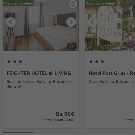
Prenotabile online
Prenotabile online
1
/
21
FEICHTER HOTEL & LIVING
Hotel Post Gries - R
Bolzano Centro, Bolzano, Bolzano e
Gries, Bolzano, Bolzano e 
dintorni
Da
96
€
notte / ospiti IVA incl.
notte /