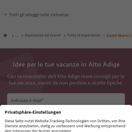
Tutti gli alloggi nelle vicinanze
...
Esperienze ed eventi
Tutte le esperienze
Castel Marecc
Idee per le tue vacanze in Alto Adige
Con la newsletter dell’Alto Adige ricevi consigli per le
tue vacanze, eventi da non perdere e ricette tipiche.
Indirizzo e-mail*
Iscriviti alla newsletter