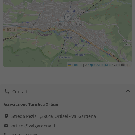
Leaflet
|
©
OpenStreetMap
Contributors
Contatti
Associazione Turistica Ortisei
Streda Rezia 1,39046,Ortisei - Val Gardena
ortisei@valgardena.it