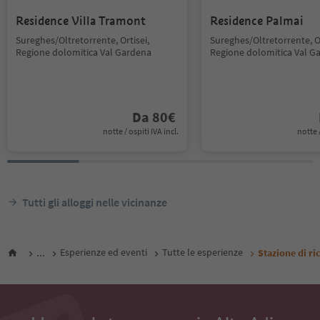
Residence Villa Tramont
Residence Palmai
Sureghes/Oltretorrente, Ortisei,
Sureghes/Oltretorrente, Or
Regione dolomitica Val Gardena
Regione dolomitica Val G
Da
80
€
notte / ospiti IVA incl.
notte /
Tutti gli alloggi nelle vicinanze
...
Esperienze ed eventi
Tutte le esperienze
Stazione di ri