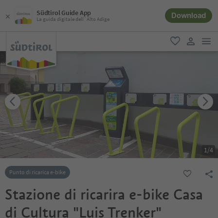
Südtirol Guide App
Download
La guida digitale dell´Alto Adige
men
favoriti
user lin
1
/
4
Punto di ricarica e-bike
Stazione di ricarira e-bike Casa
di Cultura "Luis Trenker"