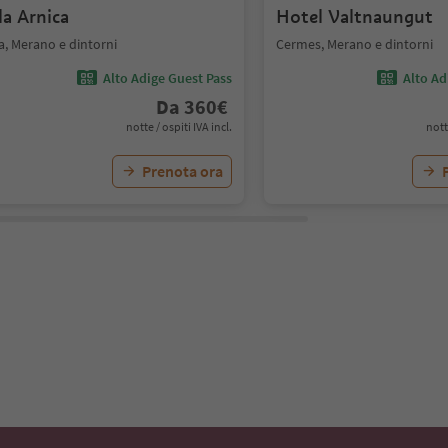
la Arnica
Hotel Valtnaungut
a, Merano e dintorni
Cermes, Merano e dintorni
Alto Adige Guest Pass
Alto Ad
Da
360
€
notte / ospiti IVA incl.
nott
Prenota ora