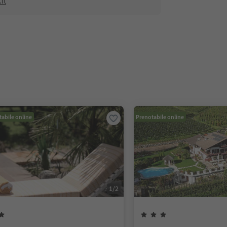
it
abile online
Prenotabile online
1
/
2