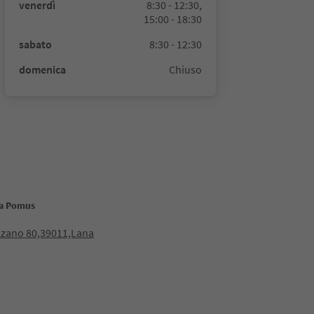
venerdì
8:30 - 12:30,
15:00 - 18:30
sabato
8:30 - 12:30
domenica
Chiuso
va Pomus
lzano 80,39011,Lana