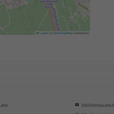
Leaflet
|
©
OpenStreetMap
Contributors
,Lana
info@pomus.vog.it