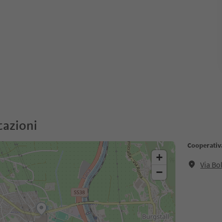
cazioni
Cooperati
+
Via Bo
−