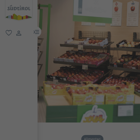
menu link
favoriti
user link
Alimentari