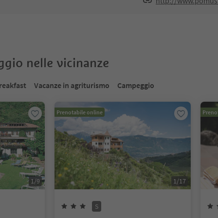
http://www.pomus.
oggio nelle vicinanze
reakfast
Vacanze in agriturismo
Campeggio
Prenotabile online
Prenot
1
/
9
1
/
17
S