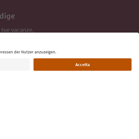
Adige
e tue vacanze,
Lingua: Italiano