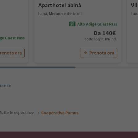
Aparthotel abinà
Vil
Lana, Merano e dintorni
Lan
Alto Adige Guest Pass
Da
140
€
ige Guest Pass
notte / ospiti IVA incl.
renota ora
Prenota ora
inanze
Tutte le esperienze
Cooperativa Pomus