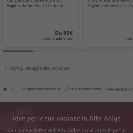
Sureghes/Oltretorrente, Ortisei,
Sureghes/Oltretorrente, Or
Regione dolomitica Val Gardena
Regione dolomitica Val G
Da
80
€
notte / ospiti IVA incl.
notte /
Tutti gli alloggi nelle vicinanze
...
Esperienze ed eventi
Tutte le esperienze
Resciesa: par
Idee per le tue vacanze in Alto Adige
Con la newsletter dell’Alto Adige ricevi consigli per le