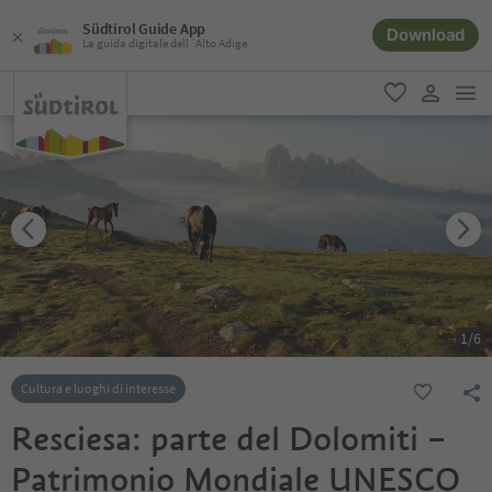
Südtirol Guide App
Download
La guida digitale dell´Alto Adige
men
favoriti
user lin
1
/
6
Cultura e luoghi di interesse
Resciesa: parte del Dolomiti –
Patrimonio Mondiale UNESCO