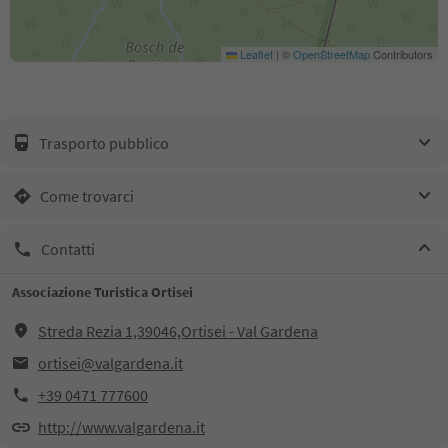
Leaflet
|
©
OpenStreetMap
Contributors
Trasporto pubblico
Come trovarci
Contatti
Associazione Turistica Ortisei
Streda Rezia 1,39046,Ortisei - Val Gardena
ortisei@valgardena.it
+39 0471 777600
http://www.valgardena.it