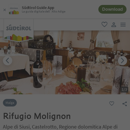
Südtirol Guide App
Download
La guida digitale dell´Alto Adige
men
favoriti
user lin
1
/
3
Malga
Rifugio Molignon
Alpe di Siusi, Castelrotto, Regione dolomitica Alpe di