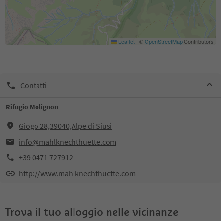
Leaflet
|
©
OpenStreetMap
Contributors
Contatti
Rifugio Molignon
Giogo 28,39040,Alpe di Siusi
info@mahlknechthuette.com
+39 0471 727912
http://www.mahlknechthuette.com
Trova il tuo alloggio nelle vicinanze