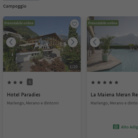
Campeggio
Prenotabile online
Prenotabile online
1
/
20
S
Hotel Paradies
La Maiena Meran Re
Marlengo, Merano e dintorni
Marlengo, Merano e dinto
Alto Adi