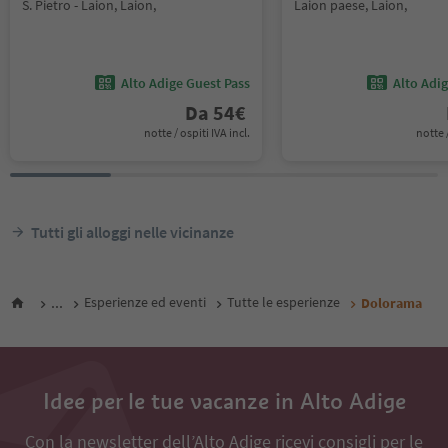
S. Pietro - Laion, Laion,
Laion paese, Laion,
Alto Adige Guest Pass
Alto Adi
Da
54
€
notte / ospiti IVA incl.
notte /
Tutti gli alloggi nelle vicinanze
...
Esperienze ed eventi
Tutte le esperienze
Dolorama
Idee per le tue vacanze in Alto Adige
Con la newsletter dell’Alto Adige ricevi consigli per le