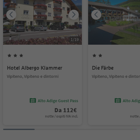
1
/
19
Hotel Albergo Klammer
Die Färbe
Vipiteno, Vipiteno e dintorni
Vipiteno, Vipiteno e dintor
Alto Adige Guest Pass
Alto Adi
Da
112
€
notte / ospiti IVA incl.
notte /