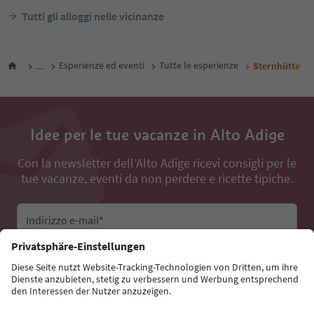
Tutti gli alloggi nelle vicinanze
...
Esperienze ed eventi
Tutte le esperienze
Sternhütte
Idee per le tue vacanze in Alto Adige
Con la newsletter dell’Alto Adige ricevi consigli per le
tue vacanze, eventi da non perdere e ricette tipiche.
Indirizzo e-mail*
Iscriviti alla newsletter