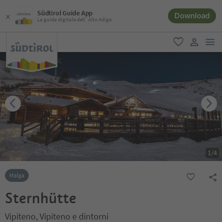
Südtirol Guide App
Download
La guida digitale dell´Alto Adige
men
favoriti
user lin
1
/
4
Malga
Sternhütte
Vipiteno, Vipiteno e dintorni