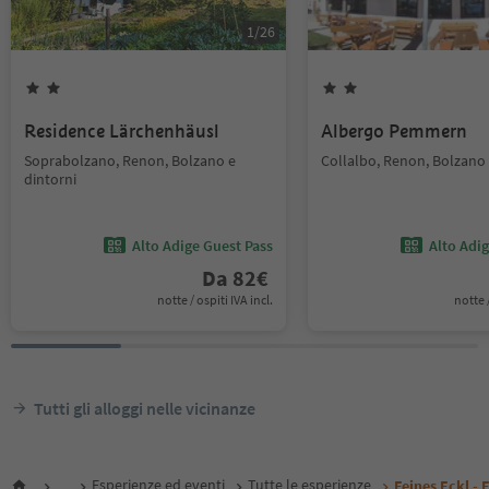
1
/
26
Residence Lärchenhäusl
Albergo Pemmern
Soprabolzano, Renon, Bolzano e
Collalbo, Renon, Bolzano 
dintorni
Alto Adige Guest Pass
Alto Adi
Da
82
€
notte / ospiti IVA incl.
notte /
Tutti gli alloggi nelle vicinanze
...
Esperienze ed eventi
Tutte le esperienze
Feines Eckl - 