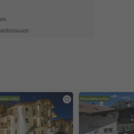
com
rantfreina.com
abile online
Prenotabile online