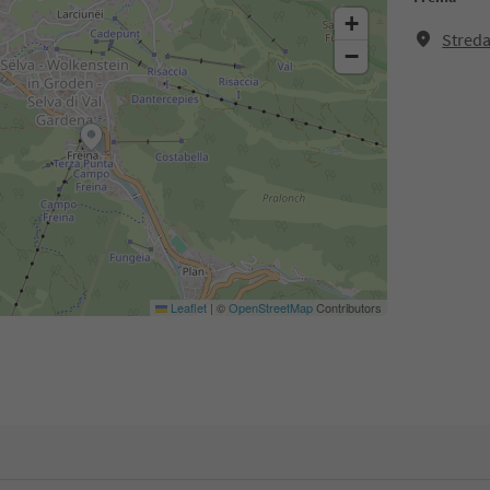
+
Streda
−
Leaflet
|
©
OpenStreetMap
Contributors