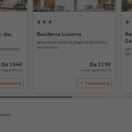
1
/
31
1
/
24
- das
Residence Luzerna
Re
Ga
Selva di Val Gardena, Regione dolomitica
Val Gardena
 dolomitica
Sel
Val
Da
196
€
Da
119
€
 / ospiti IVA incl.
notte / ospiti IVA incl.
renota ora
Prenota ora
inanze