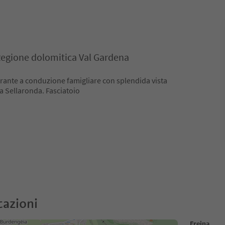
 Regione dolomitica Val Gardena
torante a conduzione famigliare con splendida vista
la Sellaronda. Fasciatoio
cazioni
Freina