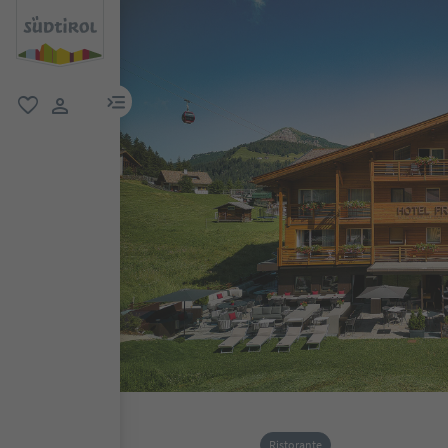
menu link
favoriti
user link
Ristorante