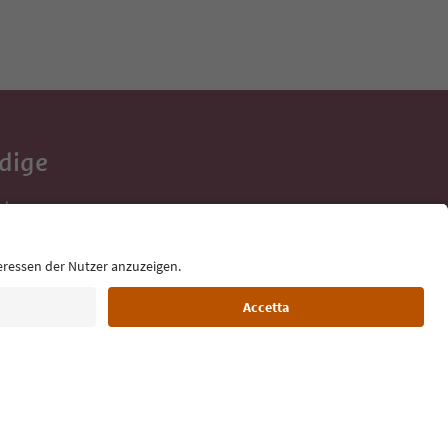
Adige
e tue vacanze,