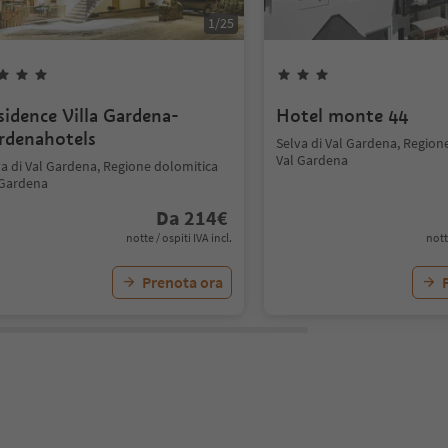
1
/
25
sidence Villa Gardena-
Hotel monte 44
rdenahotels
Selva di Val Gardena, Region
Val Gardena
va di Val Gardena, Regione dolomitica
 Gardena
Da
214
€
notte / ospiti IVA incl.
nott
Prenota ora