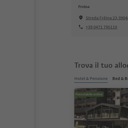
Freina
Streda Frëina 23,3904
+39 0471 795110
Trova il tuo all
Hotel & Pensione
Bed & B
Prenotabile online