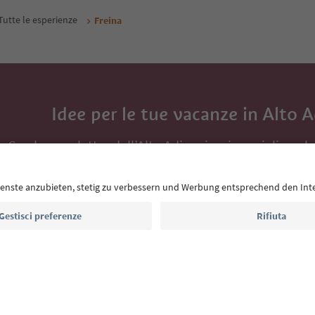
Tutte le esperienze
Freina
Idee per le tue vacanze in Alto 
Con la newsletter dell’Alto Adige ricevi consigli per l
eventi da non perdere e ricette tipiche.
Indirizzo e-mail*
Iscriviti alla newsletter