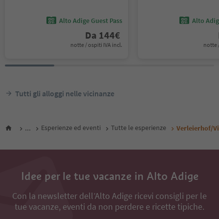
Alto Adige Guest Pass
Alto Adi
Da
144
€
notte / ospiti IVA incl.
notte /
Tutti gli alloggi nelle vicinanze
...
Esperienze ed eventi
Tutte le esperienze
Verleierhof/V
Idee per le tue vacanze in Alto Adige
Con la newsletter dell’Alto Adige ricevi consigli per le
tue vacanze, eventi da non perdere e ricette tipiche.