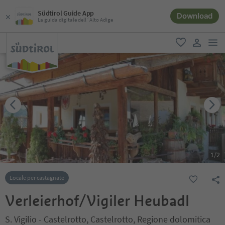
Südtirol Guide App
Download
La guida digitale dell´Alto Adige
men
favoriti
user lin
1
/
2
Locale per castagnate
Verleierhof/Vigiler Heubadl
S. Vigilio - Castelrotto, Castelrotto, Regione dolomitica