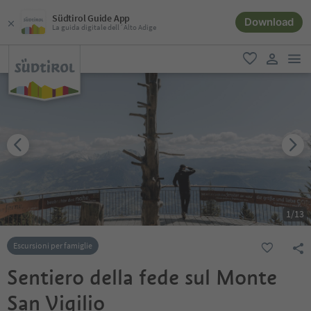
Südtirol Guide App
Download
La guida digitale dell´Alto Adige
men
favoriti
user lin
1
/
13
Escursioni per famiglie
Sentiero della fede sul Monte
San Vigilio