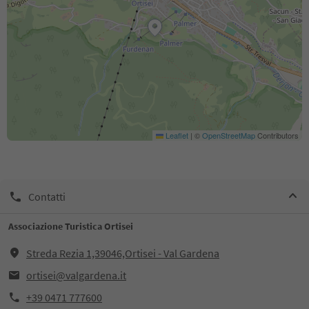
Leaflet
|
©
OpenStreetMap
Contributors
Contatti
Associazione Turistica Ortisei
Streda Rezia 1,39046,Ortisei - Val Gardena
ortisei@valgardena.it
+39 0471 777600