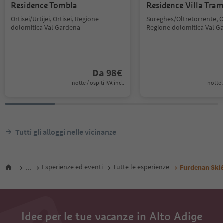
Residence Tombla
Residence Villa Tra
Ortisei/Urtijëi, Ortisei, Regione
Sureghes/Oltretorrente, Or
dolomitica Val Gardena
Regione dolomitica Val G
Da
98
€
notte / ospiti IVA incl.
notte /
Tutti gli alloggi nelle vicinanze
...
Esperienze ed eventi
Tutte le esperienze
Furdenan Ski
Idee per le tue vacanze in Alto Adige