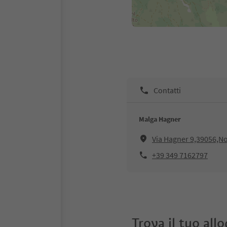
Contatti
Malga Hagner
Via Hagner 9,39056,N
+39 349 7162797
Trova il tuo all