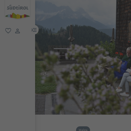
menu link
favoriti
user link
Malga