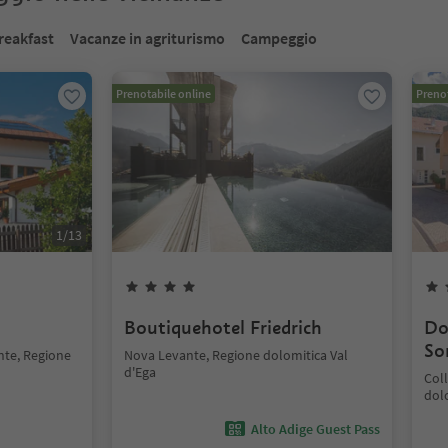
reakfast
Vacanze in agriturismo
Campeggio
Prenotabile online
Prenot
1
/
13
Boutiquehotel Friedrich
Do
So
nte, Regione
Nova Levante, Regione dolomitica Val
d'Ega
Coll
dolo
Alto Adige Guest Pass