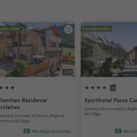
abile online
Prenotabile online
1
/
26
S
lomiten Residence
Sporthotel Passo Ca
nnleiten
Carezza, Nova Levante, Regi
Val d'Ega
epietra, Cornedo all'Isarco, Regione
mitica Val d'Ega
Alto Adige Guest Pass
Alto Ad