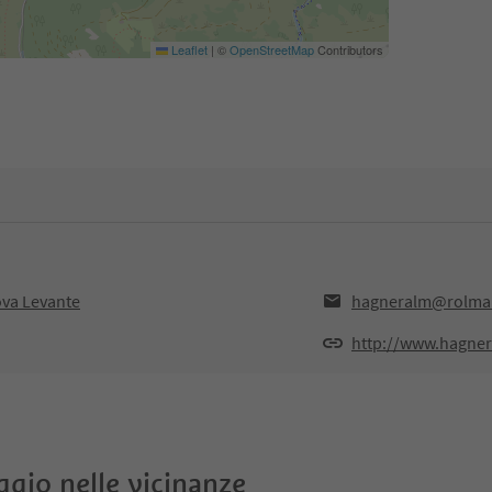
Leaflet
|
©
OpenStreetMap
Contributors
ova Levante
hagneralm@rolmai
http://www.hagne
oggio nelle vicinanze