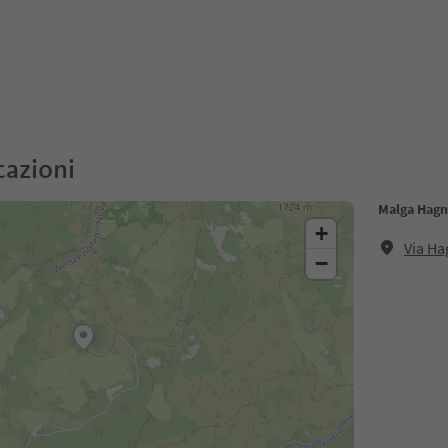
cazioni
Malga Hagn
+
Via Ha
−