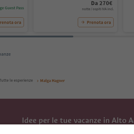
Da
270
€
ige Guest Pass
notte / ospiti IVA incl.
renota ora
Prenota ora
inanze
Tutte le esperienze
Malga Hagner
Idee per le tue vacanze in Alto 
Con la newsletter dell’Alto Adige ricevi consigli per l