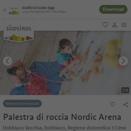
Südtirol Guide App
Download
La guida digitale dell´Alto Adige
men
favoriti
user lin
1
/
4
Palestre di arrampicata
Palestra di roccia Nordic Arena
Dobbiaco Vecchia, Dobbiaco, Regione dolomitica 3 Cime