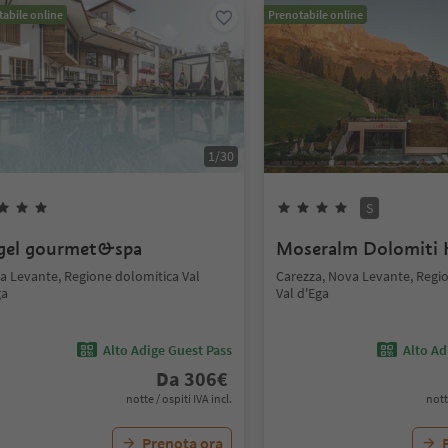
abile online
Prenotabile online
1
/
30
S
gel gourmet&spa
Moseralm Dolomiti 
a Levante, Regione dolomitica Val
Carezza, Nova Levante, Regi
ga
Val d'Ega
Alto Adige Guest Pass
Alto Ad
Da
306
€
notte / ospiti IVA incl.
nott
Prenota ora