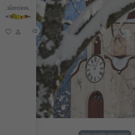
menu link
favoriti
user link
Chiese, cappelle, centri religiosi