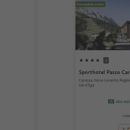
Prenotabile online
S
Sporthotel Passo Car
Carezza, Nova Levante, Regio
Val d'Ega
Alto Ad
notte
P