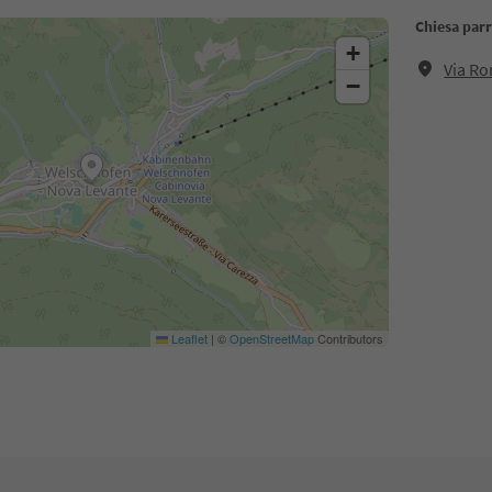
Chiesa par
+
Via R
−
Leaflet
|
©
OpenStreetMap
Contributors