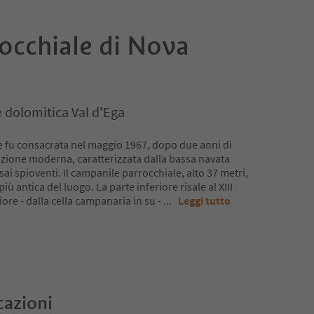
occhiale di Nova
 dolomitica Val d'Ega
le fu consacrata nel maggio 1967, dopo due anni di
truzione moderna, caratterizzata dalla bassa navata
ssai spioventi. Il campanile parrocchiale, alto 37 metri,
più antica del luogo. La parte inferiore risale al XIII
ore - dalla cella campanaria in su -
...
Leggi tutto
cazioni