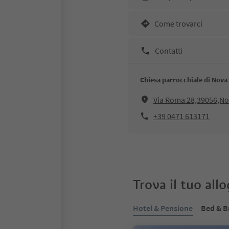
Come trovarci
Contatti
Chiesa parrocchiale di Nova
Via Roma 28,39056,No
+39 0471 613171
Trova il tuo all
Hotel & Pensione
Bed & B