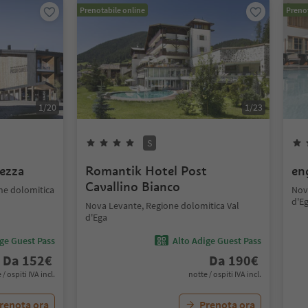
Prenotabile online
Prenot
1
/
20
1
/
23
S
ezza
Romantik Hotel Post
en
Cavallino Bianco
ne dolomitica
Nov
d'E
Nova Levante, Regione dolomitica Val
d'Ega
ige Guest Pass
Alto Adige Guest Pass
Da
152
€
Da
190
€
 / ospiti IVA incl.
notte / ospiti IVA incl.
renota ora
Prenota ora