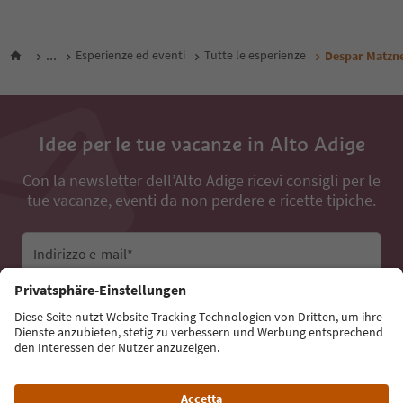
...
Esperienze ed eventi
Tutte le esperienze
Despar Matzne
Idee per le tue vacanze in Alto Adige
Con la newsletter dell’Alto Adige ricevi consigli per le
tue vacanze, eventi da non perdere e ricette tipiche.
Indirizzo e-mail*
Iscriviti alla newsletter