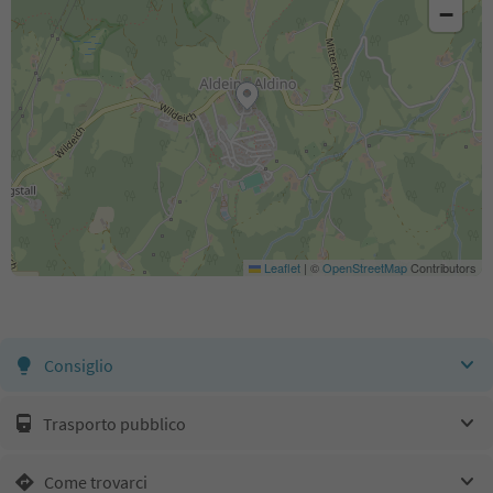
−
Leaflet
|
©
OpenStreetMap
Contributors
Consiglio
Trasporto pubblico
Come trovarci