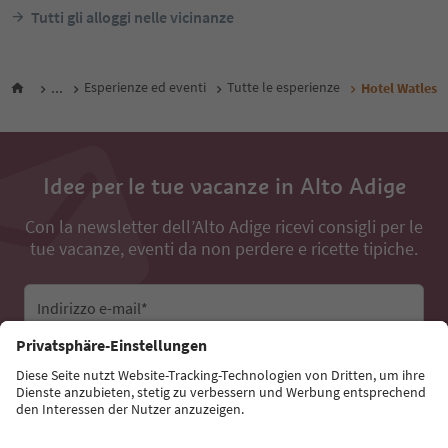
Tutti gli alloggi nelle vicinanze
...
Esperienze ed eventi
Tutte le esperienze
Hotel Watles
Idee per le tue vacanze in Alto Adige
Con la newsletter dell’Alto Adige ricevi consigli per le
tue vacanze, eventi da non perdere e ricette tipiche.
Indirizzo e-mail*
Iscriviti alla newsletter