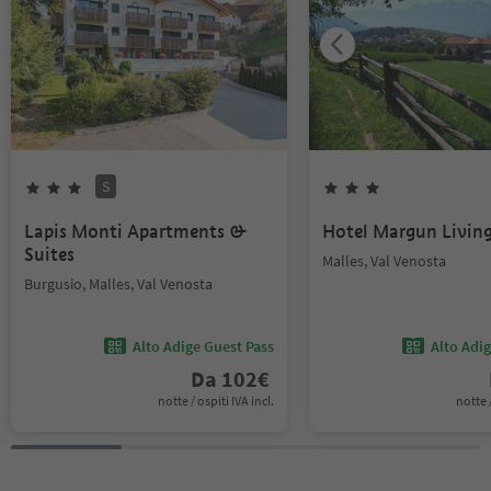
S
Lapis Monti Apartments &
Hotel Margun Livi
Suites
Malles, Val Venosta
Burgusio, Malles, Val Venosta
Alto Adige Guest Pass
Alto Adi
Da
102
€
notte / ospiti IVA incl.
notte /