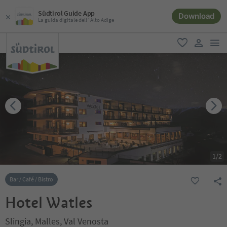
Südtirol Guide App
Download
La guida digitale dell´Alto Adige
men
favoriti
user lin
1
/
2
Bar / Café / Bistro
Hotel Watles
Slingia, Malles, Val Venosta