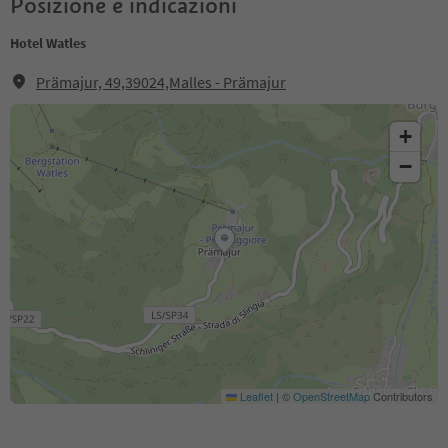
Posizione e indicazioni
Hotel Watles
Prämajur, 49,39024,Malles - Prämajur
+
−
Leaflet
|
©
OpenStreetMap
Contributors