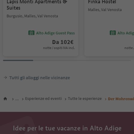
Lapis Monti Apartments &
Finka Hostel
Suites
Malles, Val Venosta
Burgusio, Malles, Val Venosta
Alto Adige Guest Pass
Alto Adi
Da
102
€
notte / ospiti IVA incl.
notte /
Tutti gli alloggi nelle vicinanze
...
Esperienze ed eventi
Tutte le esperienze
Der Mohrenwi
Idee per le tue vacanze in Alto Adige