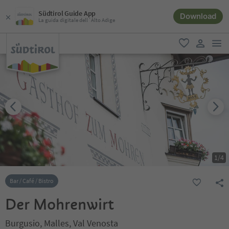
Südtirol Guide App
Download
La guida digitale dell´Alto Adige
men
favoriti
user lin
1
/
4
Bar / Café / Bistro
Der Mohrenwirt
Burgusio, Malles, Val Venosta