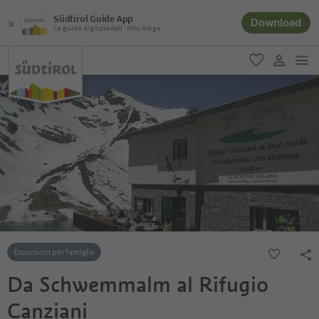
Südtirol Guide App
Download
La guida digitale dell´Alto Adige
men
favoriti
user lin
Escursioni per famiglie
Da Schwemmalm al Rifugio
Canziani