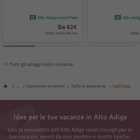
Alto Adige Guest Pass
Alto Adi
Da
82
€
notte / ospiti IVA incl.
notte /
Tutti gli alloggi nelle vicinanze
...
Esperienze ed eventi
Tutte le esperienze
Cafè Fink
Idee per le tue vacanze in Alto Adige
Con la newsletter dell’Alto Adige ricevi consigli per le
tue vacanze, eventi da non perdere e ricette tipiche.