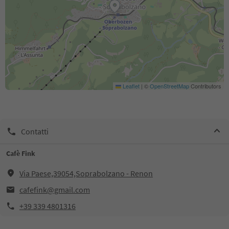
Leaflet
|
©
OpenStreetMap
Contributors
Contatti
Cafè Fink
Via Paese,39054,Soprabolzano - Renon
cafefink@gmail.com
+39 339 4801316