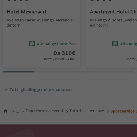
Hotel Mesnerwirt
Apartment Hotel Chr
Avelengo Paese, Avelengo, Merano e
Avelengo di sopra, Avele
dintorni
e dintorni
Alto Adige Guest Pass
Alto Adi
Da
310
€
notte / ospiti IVA incl.
notte /
Tutti gli alloggi nelle vicinanze
...
Esperienze ed eventi
Tutte le esperienze
Sportservice 