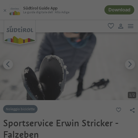
Südtirol Guide App
Download
La guida digitale dell´Alto Adige
men
favoriti
user lin
1
/
2
Noleggio biciclette
Sportservice Erwin Stricker -
Falzeben