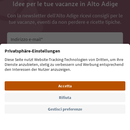
Idee per le tue vacanze in Alto Adige
Con la newsletter dell’Alto Adige ricevi consigli per le
tue vacanze, eventi da non perdere e ricette tipiche.
Indirizzo e-mail*
Iscriviti alla newsletter
Lingua: Italiano