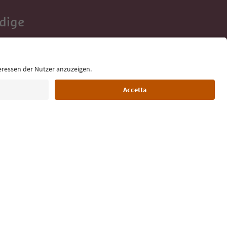
Adige
e tue vacanze,
Lingua: Italiano