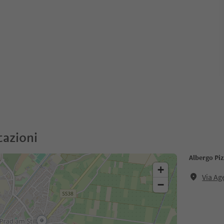
cazioni
Albergo Piz
+
Via Ag
−