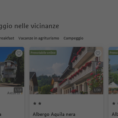
oggio nelle vicinanze
reakfast
Vacanze in agriturismo
Campeggio
Prenotabile online
Prenot
1
/
18
1
/
30
a
Albergo Aquila nera
Al