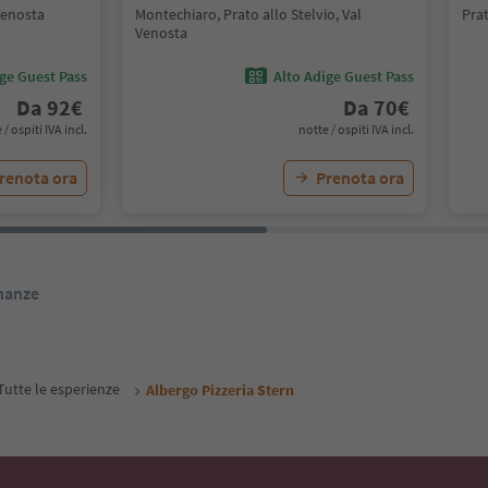
 Venosta
Montechiaro, Prato allo Stelvio, Val
Prat
Venosta
ige Guest Pass
Alto Adige Guest Pass
Da
92
€
Da
70
€
 / ospiti IVA incl.
notte / ospiti IVA incl.
renota ora
Prenota ora
inanze
Tutte le esperienze
Albergo Pizzeria Stern