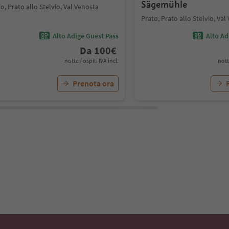
Sägemühle
o, Prato allo Stelvio, Val Venosta
Prato, Prato allo Stelvio, Val
Alto Adige Guest Pass
Alto Ad
Da
100
€
notte / ospiti IVA incl.
nott
Prenota ora