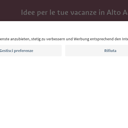
Idee per le tue vacanze in Alto 
Con la newsletter dell’Alto Adige ricevi consigli per l
eventi da non perdere e ricette tipiche.
Indirizzo e-mail*
Iscriviti alla newsletter