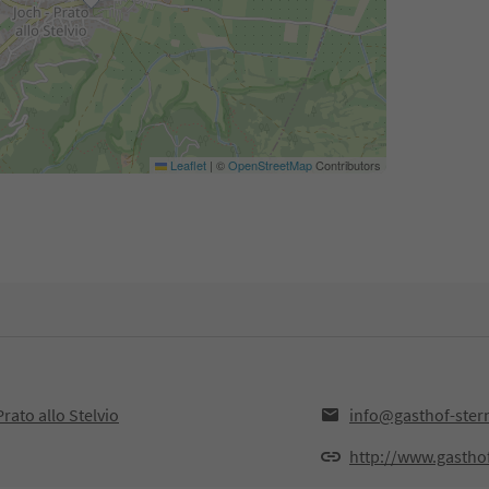
Leaflet
|
©
OpenStreetMap
Contributors
rato allo Stelvio
info@gasthof-stern
http://www.gasthof