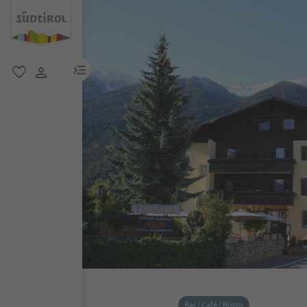
menu link
favoriti
user link
Bar / Café / Bistro