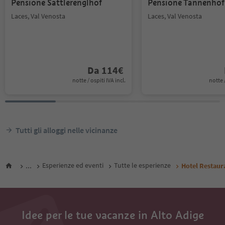
Pensione Sattlerenglhof
Pensione Tannenhof
Laces, Val Venosta
Laces, Val Venosta
Da
114
€
notte / ospiti IVA incl.
notte /
Tutti gli alloggi nelle vicinanze
...
Esperienze ed eventi
Tutte le esperienze
Hotel Restaur
Idee per le tue vacanze in Alto Adige