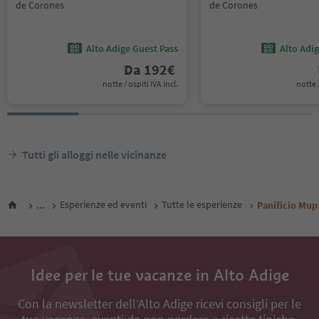
de Corones
de Corones
Alto Adige Guest Pass
Alto Adi
Da
192
€
notte / ospiti IVA incl.
notte /
Tutti gli alloggi nelle vicinanze
...
Esperienze ed eventi
Tutte le esperienze
Panificio Mup
Idee per le tue vacanze in Alto Adige
Con la newsletter dell’Alto Adige ricevi consigli per le