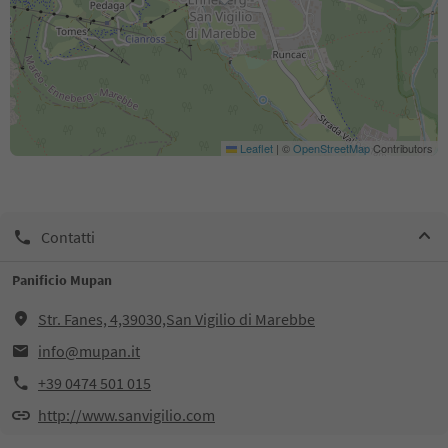
Leaflet
|
©
OpenStreetMap
Contributors
Contatti
Panificio Mupan
Str. Fanes, 4,39030,San Vigilio di Marebbe
info@mupan.it
+39 0474 501 015
http://www.sanvigilio.com