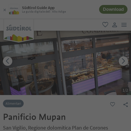
Südtirol Guide App
Download
La guida digitale dell´Alto Adige
men
favoriti
user lin
1
/
2
Alimentari
Panificio Mupan
San Vigilio, Regione dolomitica Plan de Corones