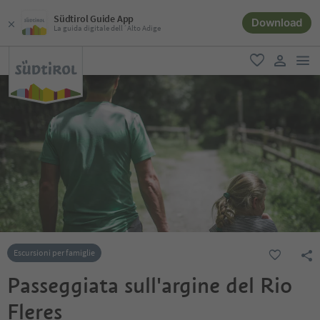
Südtirol Guide App
Download
La guida digitale dell´Alto Adige
men
favoriti
user lin
Escursioni per famiglie
Passeggiata sull'argine del Rio
Fleres