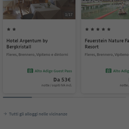
1
/
17
Hotel Argentum by
Feuerstein Nature F
Bergkristall
Resort
Fleres, Brennero, Vipiteno e dintorni
Fleres, Brennero, Vipiteno
Alto Adige Guest Pass
Alto Adi
Da
53
€
notte / ospiti IVA incl.
notte /
Tutti gli alloggi nelle vicinanze