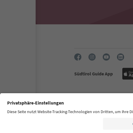
Südtirol Guide App
FAQ
Contatti
Press
MIC
Dichiarazione di accessibilità
© 2026 IDM Südtirol