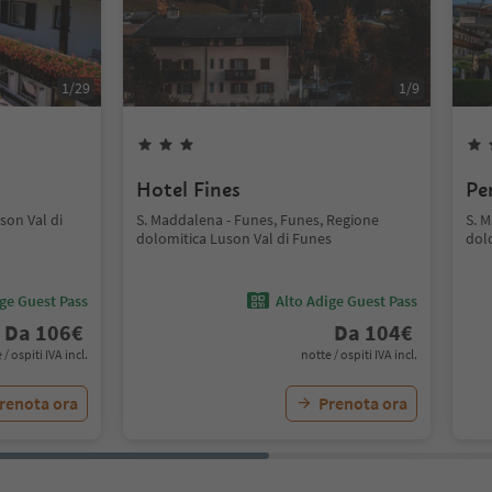
1
/
29
1
/
9
Hotel Fines
Pe
son Val di
S. Maddalena - Funes, Funes, Regione
S. 
dolomitica Luson Val di Funes
dol
ige Guest Pass
Alto Adige Guest Pass
Da
106
€
Da
104
€
 / ospiti IVA incl.
notte / ospiti IVA incl.
renota ora
Prenota ora