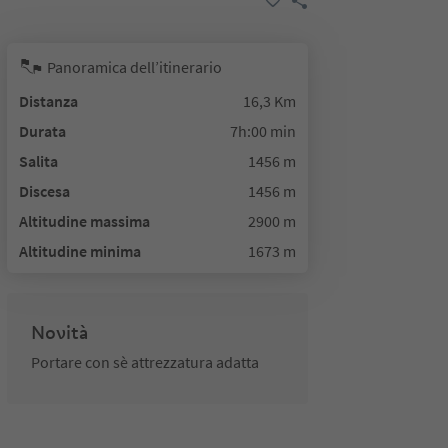
Panoramica dell’itinerario
Distanza
16,3 Km
Durata
7h:00 min
Salita
1456 m
Discesa
1456 m
Altitudine massima
2900 m
Altitudine minima
1673 m
Novità
Portare con sè attrezzatura adatta