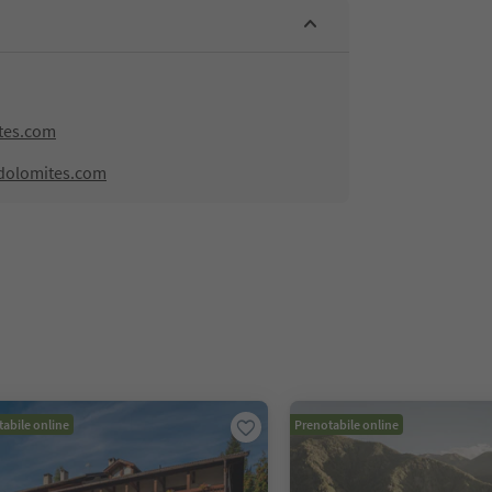
tes.com
dolomites.com
abile online
Prenotabile online