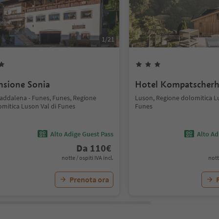
1
/
21
nsione Sonia
Hotel Kompatscherh
Maddalena - Funes, Funes, Regione
Luson, Regione dolomitica Lu
omitica Luson Val di Funes
Funes
Alto Adige Guest Pass
Alto Ad
Da
110
€
notte / ospiti IVA incl.
nott
Prenota ora