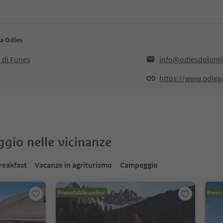
ca Odles
 di Funes
info@odlesdolomi
https://www.odles
oggio nelle vicinanze
reakfast
Vacanze in agriturismo
Campeggio
Prenotabile online
Prenot