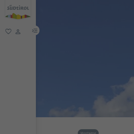
menu link
favoriti
user link
Montagne