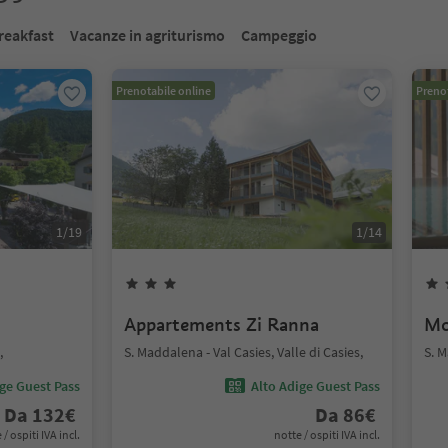
reakfast
Vacanze in agriturismo
Campeggio
Prenotabile online
Prenot
1
/
19
1
/
14
Appartements Zi Ranna
Mo
,
S. Maddalena - Val Casies, Valle di Casies,
S. M
ige Guest Pass
Alto Adige Guest Pass
Da
132
€
Da
86
€
 / ospiti IVA incl.
notte / ospiti IVA incl.