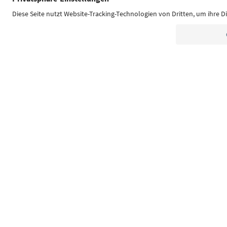
Südtirol Guide App
FAQ
Contatti
Press
MIC