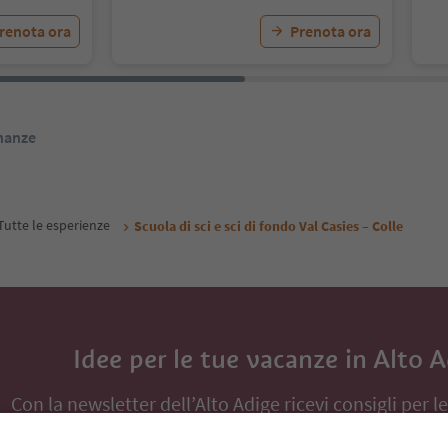
renota ora
Prenota ora
inanze
Tutte le esperienze
Scuola di sci e sci di fondo Val Casies – Colle
Idee per le tue vacanze in Alto 
Con la newsletter dell’Alto Adige ricevi consigli per l
eventi da non perdere e ricette tipiche.