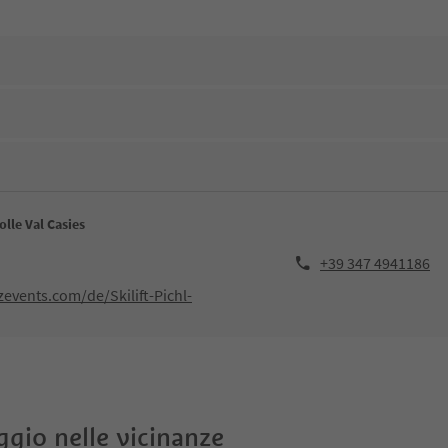
olle Val Casies
+39 347 4941186
events.com/de/Skilift-Pichl-
oggio nelle vicinanze