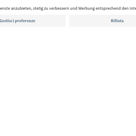
Indirizzo e-mail*
Iscriviti alla newsletter
E
Privacy Policy
Termini e condizioni
Crediti
Cookie Policy