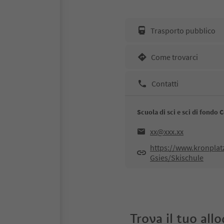
Trasporto pubblico
Come trovarci
Contatti
Scuola di sci e sci di fondo C
xx@xxx.xx
https://www.kronplatz
Gsies/Skischule
Trova il tuo all