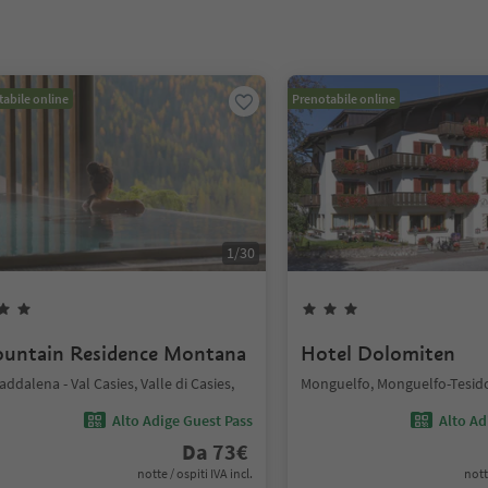
abile online
Prenotabile online
1
/
30
untain Residence Montana
Hotel Dolomiten
addalena - Val Casies, Valle di Casies,
Monguelfo, Monguelfo-Tesid
Alto Adige Guest Pass
Alto Ad
Da
73
€
notte / ospiti IVA incl.
nott