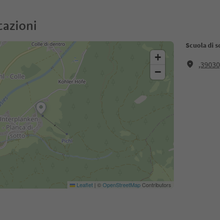
cazioni
Scuola di sc
+
,39030
−
Leaflet
|
©
OpenStreetMap
Contributors