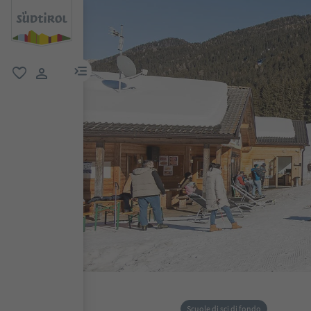
menu link
favoriti
user link
Scuole di sci di fondo