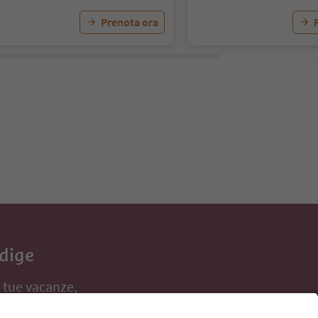
Prenota ora
Adige
e tue vacanze,