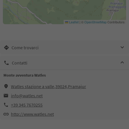
Leaflet
|
©
OpenStreetMap
Contributors
Come trovarci
Contatti
Monte avventura Watles
Watles stazione a valle,39024,Pramajur
info@watles.net
+39 345 7670255
http://www.watles.net