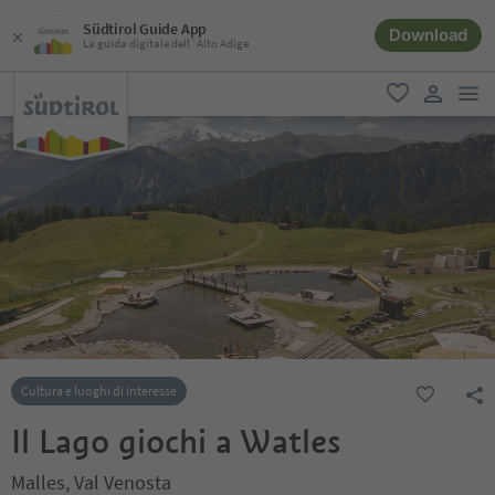
Südtirol Guide App
Download
La guida digitale dell´Alto Adige
men
favoriti
user lin
Cultura e luoghi di interesse
Il Lago giochi a Watles
Malles, Val Venosta