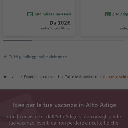
Alto Adige Guest Pass
Alto Adi
Da
102
€
notte / ospiti IVA incl.
notte /
Tutti gli alloggi nelle vicinanze
...
Esperienze ed eventi
Tutte le esperienze
Il Lago giochi
Idee per le tue vacanze in Alto Adige
Con la newsletter dell’Alto Adige ricevi consigli per le
tue vacanze, eventi da non perdere e ricette tipiche.