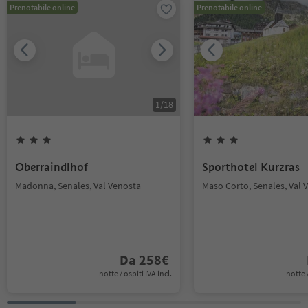
Prenotabile online
Prenotabile online
1
/
18
Oberraindlhof
Sporthotel Kurzras
Madonna, Senales, Val Venosta
Maso Corto, Senales, Val 
Da
258
€
notte / ospiti IVA incl.
notte /