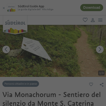
Südtirol Guide App
Download
La guida digitale dell´Alto Adige
men
favoriti
user lin
1
/
3
Percorsi cittadini e in paese
Via Monachorum - Sentiero del
silenzio da Monte S. Caterina