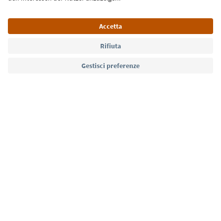
Lingua: Italiano
Südtirol Guide App
FAQ
Contatti
Press
MICE
Privacy Policy
Termini e condizioni
Crediti
Cookie Policy
Film commission
Chi siamo
Dichiarazione di accessibilità