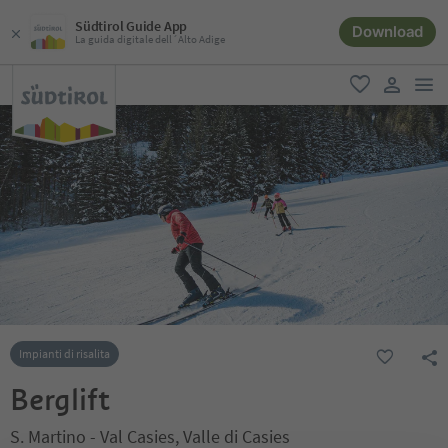
Südtirol Guide App
Download
La guida digitale dell´Alto Adige
men
favoriti
user lin
Impianti di risalita
Berglift
S. Martino - Val Casies, Valle di Casies