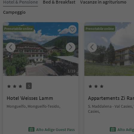
Hotel & Pensione
Bed & Breakfast
Vacanze in agriturismo
Campeggio
Prenotabile online
Prenotabile online
1
/
19
S
Hotel Weisses Lamm
Appartements Zi Ra
Monguelfo, Monguelfo-Tesido,
S. Maddalena - Val Casies, 
Casies,
Alto Adige Guest Pass
Alto Adi