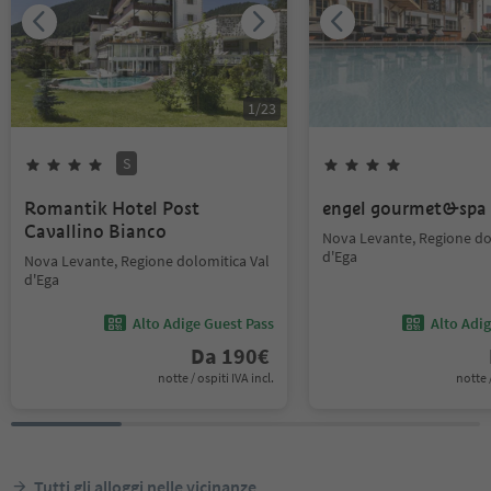
1
/
23
S
Romantik Hotel Post
engel gourmet&spa
Cavallino Bianco
Nova Levante, Regione do
d'Ega
Nova Levante, Regione dolomitica Val
d'Ega
Alto Adige Guest Pass
Alto Adi
Da
190
€
notte / ospiti IVA incl.
notte /
Tutti gli alloggi nelle vicinanze