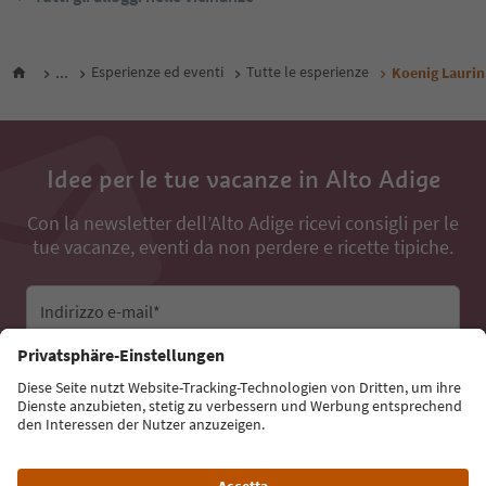
...
Esperienze ed eventi
Tutte le esperienze
Koenig Laurin
Idee per le tue vacanze in Alto Adige
Con la newsletter dell’Alto Adige ricevi consigli per le
tue vacanze, eventi da non perdere e ricette tipiche.
Indirizzo e-mail*
Iscriviti alla newsletter