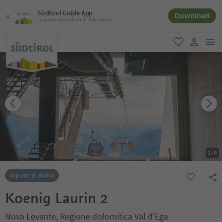
Südtirol Guide App
Download
La guida digitale dell´Alto Adige
men
favoriti
user lin
1
/
4
Impianti di risalita
Koenig Laurin 2
Nova Levante, Regione dolomitica Val d'Ega