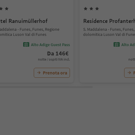
tel Ranuimüllerhof
Residence Profanter
Maddalena - Funes, Funes, Regione
S. Maddalena - Funes, Funes,
omitica Luson Val di Funes
dolomitica Luson Val di Fune
Alto Adige Guest Pass
Alto Ad
Da
146
€
notte / ospiti IVA incl.
nott
Prenota ora