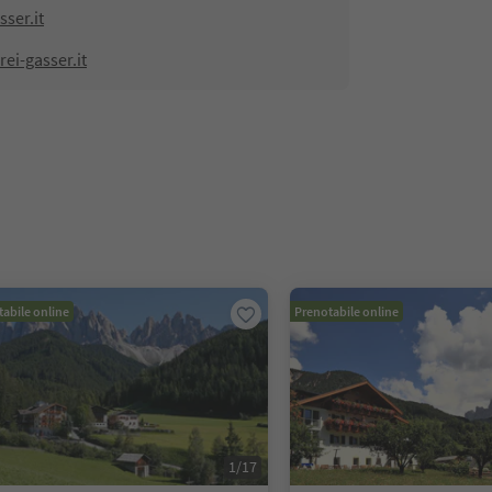
ser.it
ei-gasser.it
abile online
Prenotabile online
1
/
17