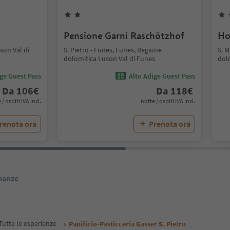
Pensione Garni Raschötzhof
Ho
son Val di
S. Pietro - Funes, Funes, Regione
S. 
dolomitica Luson Val di Funes
dol
ige Guest Pass
Alto Adige Guest Pass
Da
106
€
Da
118
€
 / ospiti IVA incl.
notte / ospiti IVA incl.
renota ora
Prenota ora
inanze
Tutte le esperienze
Panificio-Pasticceria Gasser S. Pietro