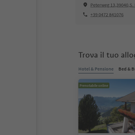
Peterweg 13,39040,S. 
+39 0472 841076
Trova il tuo all
Hotel & Pensione
Bed & B
Prenotabile online