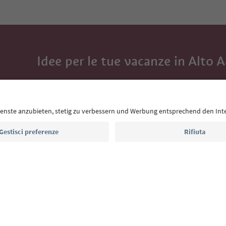
Idee per le tue vacanze in Alto 
Con la newsletter dell’Alto Adige ricevi consigli per l
eventi da non perdere e ricette tipiche.
Indirizzo e-mail*
Iscriviti alla newsletter