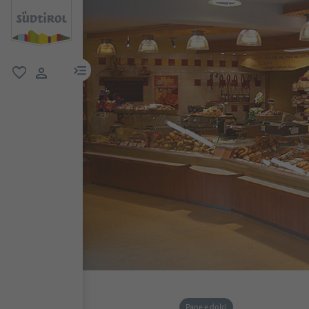
menu link
favoriti
user link
Pane e dolci