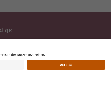
Adige
e tue vacanze,