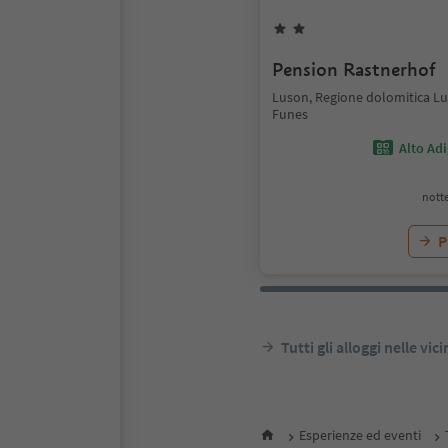
Pension Rastnerhof
Luson, Regione dolomitica Lu
Funes
Alto Ad
notte
P
Tutti gli alloggi nelle vic
Esperienze ed eventi