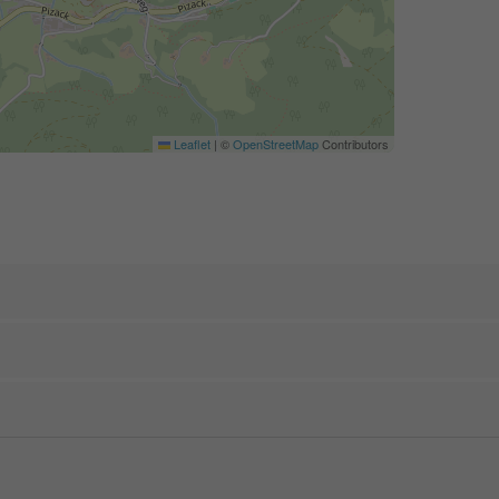
Leaflet
|
©
OpenStreetMap
Contributors