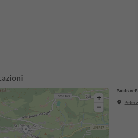
cazioni
Panificio-P
+
Peterw
−