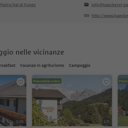
Pietro/Val di Funes
info@baeckerei-gas
http://www.baecker
oggio nelle vicinanze
reakfast
Vacanze in agriturismo
Campeggio
Prenotabile online
Prenot
1
/
29
1
/
9