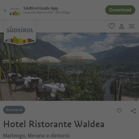
Südtirol Guide App
Download
La guida digitale dell´Alto Adige
men
favoriti
user lin
Ristorante
Hotel Ristorante Waldea
Marlengo, Merano e dintorni