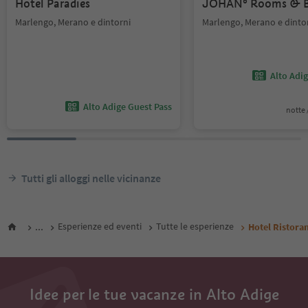
Hotel Paradies
JOHAN° Rooms & B
Marlengo, Merano e dintorni
Marlengo, Merano e dinto
Alto Adi
Alto Adige Guest Pass
notte /
Tutti gli alloggi nelle vicinanze
...
Esperienze ed eventi
Tutte le esperienze
Hotel Ristora
Idee per le tue vacanze in Alto Adige