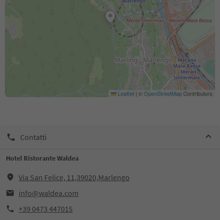
Leaflet
|
©
OpenStreetMap
Contributors
Contatti
Hotel Ristorante Waldea
Via San Felice, 11,39020,Marlengo
info@waldea.com
+39 0473 447015