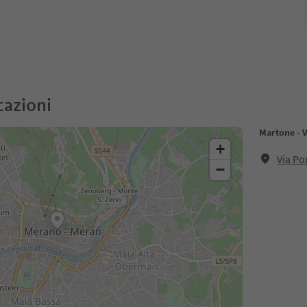
cazioni
Martone - V
+
Via Po
−