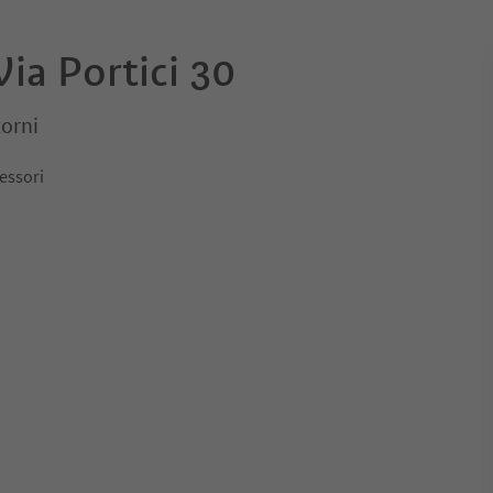
ia Portici 30
orni
 Accessori