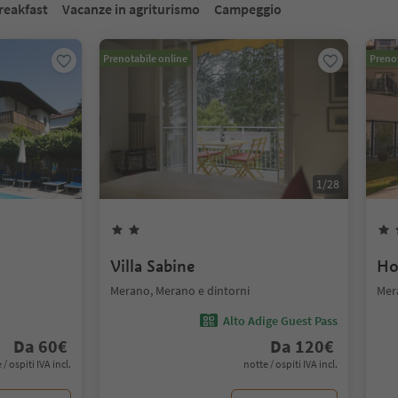
reakfast
Vacanze in agriturismo
Campeggio
Prenotabile online
Prenot
1
/
28
Villa Sabine
Ho
Merano, Merano e dintorni
Mer
Alto Adige Guest Pass
Da
60
€
Da
120
€
 / ospiti IVA incl.
notte / ospiti IVA incl.