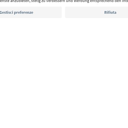
Indirizzo e-mail*
Iscriviti alla newsletter
E
Privacy Policy
Termini e condizioni
Crediti
Cookie Policy
Alto Adige B2B