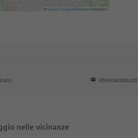
Leaflet
|
©
OpenStreetMap
Contributors
Merano
info@martone.net
oggio nelle vicinanze