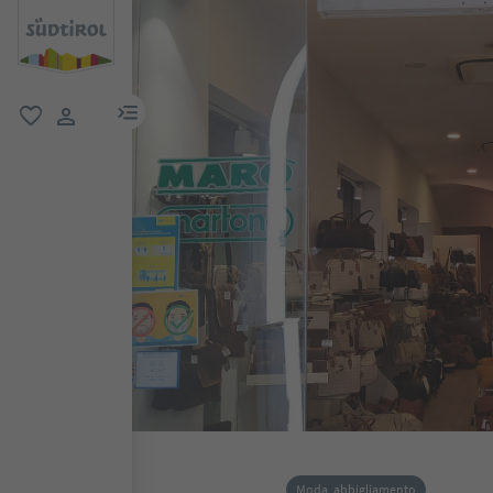
menu link
favoriti
user link
Moda, abbigliamento