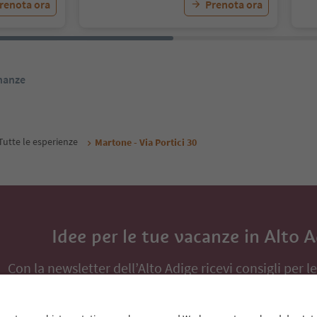
renota ora
Prenota ora
inanze
Tutte le esperienze
Martone - Via Portici 30
Idee per le tue vacanze in Alto 
Con la newsletter dell’Alto Adige ricevi consigli per l
eventi da non perdere e ricette tipiche.