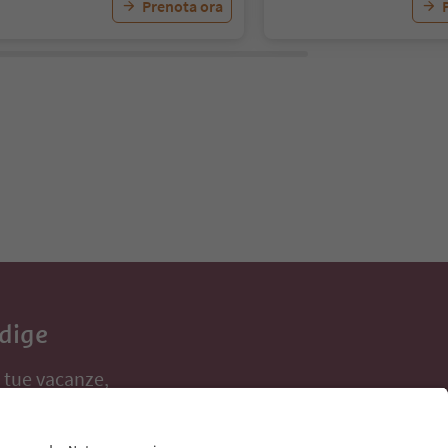
Prenota ora
Adige
e tue vacanze,