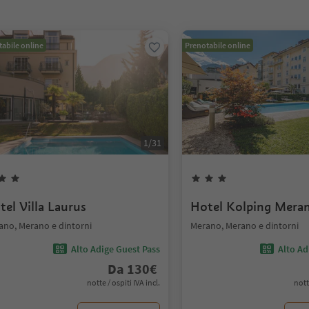
abile online
Prenotabile online
1
/
31
tel Villa Laurus
Hotel Kolping Mera
ano, Merano e dintorni
Merano, Merano e dintorni
Alto Adige Guest Pass
Alto Ad
Da
130
€
notte / ospiti IVA incl.
nott