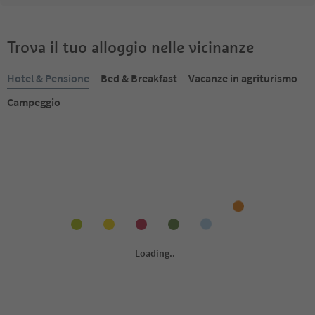
Trova il tuo alloggio nelle vicinanze
Hotel & Pensione
Bed & Breakfast
Vacanze in agriturismo
Campeggio
Prenotabile online
Prenotabile online
1
/
8
Residence Louise
Die Färbe