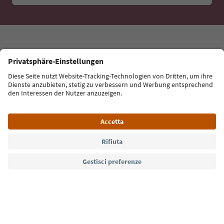
Con la newsletter dell’Alto Adige ricevi consigli per le
tue vacanze, eventi da non perdere e ricette tipiche.
Indirizzo e-mail*
Iscriviti alla newsletter
Lingua: Italiano
Südtirol Guide App