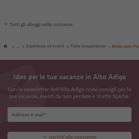
Vipiteno, Vipiteno e dintorni
Vipiteno, Vipiteno e dintor
Alto Adige Guest Pass
Alto Adi
Da
170
€
notte / ospiti IVA incl.
notte /
Tutti gli alloggi nelle vicinanze
...
Esperienze ed eventi
Tutte le esperienze
Ristorante Pi
Idee per le tue vacanze in Alto Adige