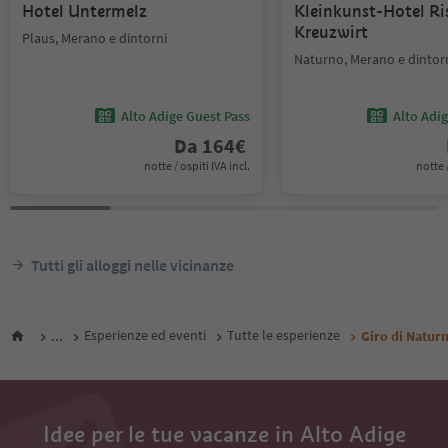
Hotel Untermelz
Kleinkunst-Hotel Ri
Kreuzwirt
Plaus, Merano e dintorni
Naturno, Merano e dintor
Alto Adige Guest Pass
Alto Adi
Da
164
€
notte / ospiti IVA incl.
notte /
Tutti gli alloggi nelle vicinanze
...
Esperienze ed eventi
Tutte le esperienze
Giro di Natur
Idee per le tue vacanze in Alto Adige