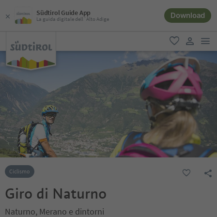
Südtirol Guide App
Download
La guida digitale dell´Alto Adige
men
favoriti
user lin
Ciclismo
Giro di Naturno
Naturno, Merano e dintorni