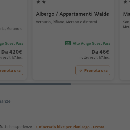
Albergo / Appartamenti Walde
Ma
Vernurio, Rifiano, Merano e dintorni
San 
Mer
iria, Merano e
ige Guest Pass
Alto Adige Guest Pass
Da
420
€
Da
46
€
 / ospiti IVA incl.
notte / ospiti IVA incl.
renota ora
Prenota ora
inanze
Tutte le esperienze
Itinerario bike per Pianlargo - Cresta