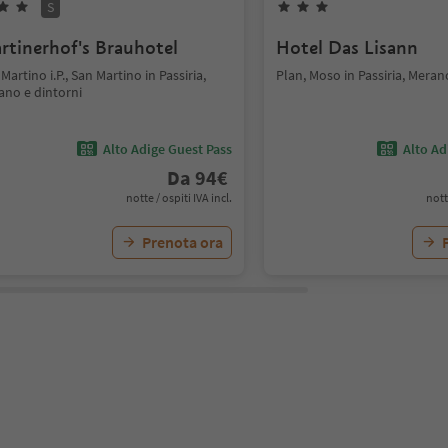
S
rtinerhof's Brauhotel
Hotel Das Lisann
Martino i.P., San Martino in Passiria,
Plan, Moso in Passiria, Meran
ano e dintorni
Alto Adige Guest Pass
Alto Ad
Da
94
€
notte / ospiti IVA incl.
nott
Prenota ora