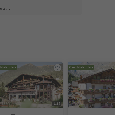
tal.it
abile online
Prenotabile online
1
/
25