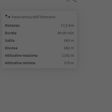
Panoramica dell’itinerario
Distanza
17,5 Km
Durata
0h:00 min
Salita
682 m
Discesa
682 m
Altitudine massima
1192 m
Altitudine minima
579 m