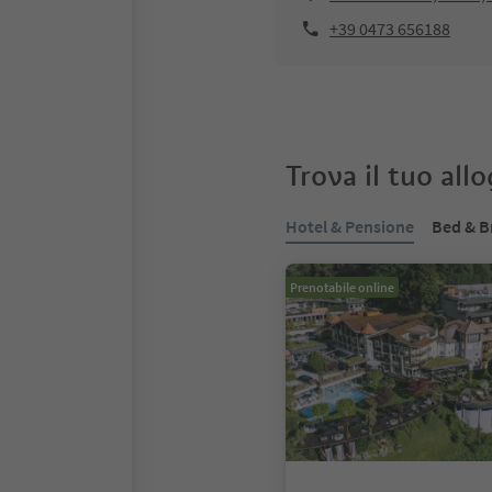
+39 0473 656188
Trova il tuo all
Hotel & Pensione
Bed & B
Prenotabile online