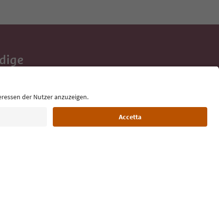
Adige
e tue vacanze,