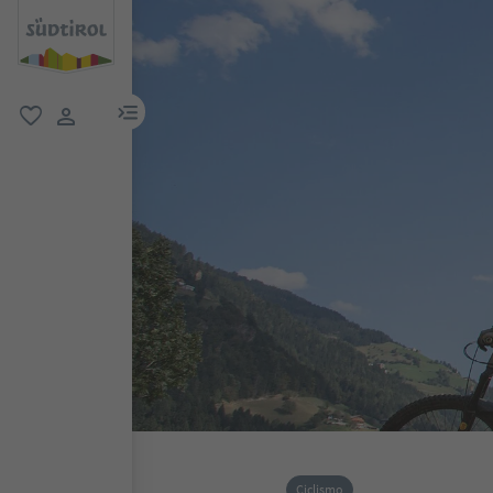
menu link
favoriti
user link
Ciclismo