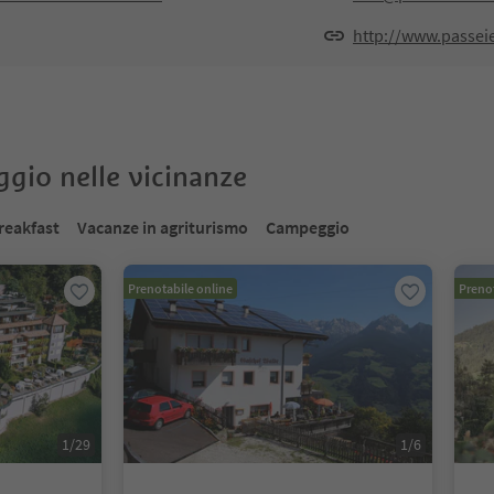
http://www.passeier
oggio nelle vicinanze
reakfast
Vacanze in agriturismo
Campeggio
Prenotabile online
Prenot
1
/
29
1
/
6