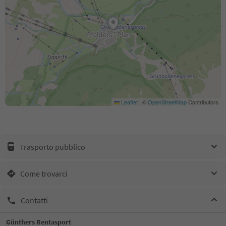
Leaflet
|
©
OpenStreetMap
Contributors
Trasporto pubblico
Come trovarci
Contatti
Günthers Rentasport