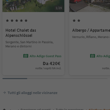
1
/
29
Hotel Chalet das
Albergo / Appartam
Alpenschlössel
Vernurio, Rifiano, Merano 
Sorgente, San Martino in Passiria,
Merano e dintorni
Alto Adige Guest Pass
Alto Adi
Da
420
€
notte / ospiti IVA incl.
notte /
Tutti gli alloggi nelle vicinanze
...
Esperienze ed eventi
Tutte le esperienze
Günthers Ren