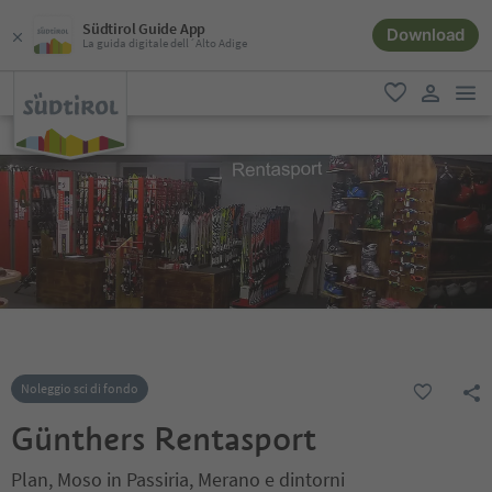
Südtirol Guide App
Download
La guida digitale dell´Alto Adige
men
favoriti
user lin
Noleggio sci di fondo
Günthers Rentasport
Plan, Moso in Passiria, Merano e dintorni