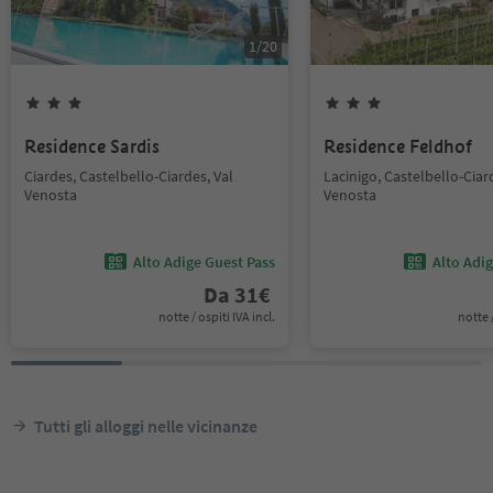
1
/
20
Residence Sardis
Residence Feldhof
Ciardes, Castelbello-Ciardes, Val
Lacinigo, Castelbello-Ciar
Venosta
Venosta
Alto Adige Guest Pass
Alto Adi
Da
31
€
notte / ospiti IVA incl.
notte /
Tutti gli alloggi nelle vicinanze