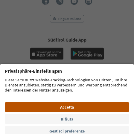
Lingua: Italiano
Südtirol Guide App
FAQ
Contatti
Press
MICE
Privacy Policy
Termini e condizioni
Crediti
Cookie Policy
Film commission
Chi siamo
Dichiarazione di accessibilità
Alto Adige B2B
© 2026 IDM Südtirol