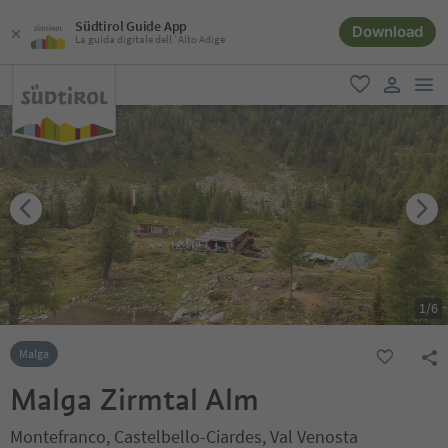
Südtirol Guide App
Download
La guida digitale dell´Alto Adige
men
favoriti
user lin
1
/
6
Malga
Malga Zirmtal Alm
Montefranco, Castelbello-Ciardes, Val Venosta