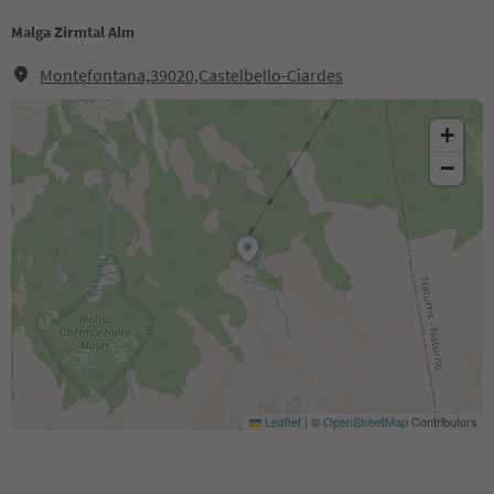
Malga Zirmtal Alm
Montefontana,39020,Castelbello-Ciardes
+
−
Leaflet
|
©
OpenStreetMap
Contributors