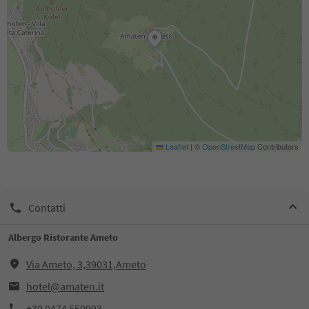
Leaflet
|
©
OpenStreetMap
Contributors
Contatti
Albergo Ristorante Ameto
Via Ameto, 3,39031,Ameto
hotel@amaten.it
+39 0474 559993