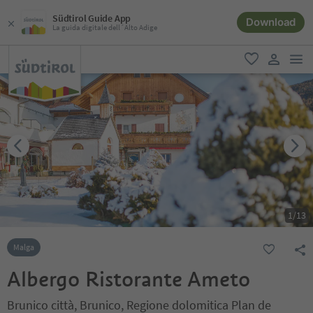
Südtirol Guide App
Download
La guida digitale dell´Alto Adige
men
favoriti
user lin
1
/
13
Malga
Albergo Ristorante Ameto
Brunico città, Brunico, Regione dolomitica Plan de