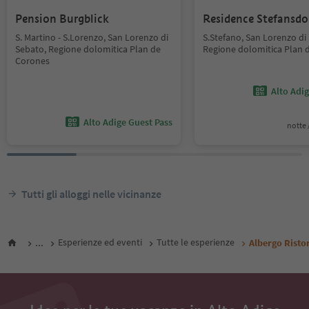
Pension Burgblick
Residence Stefansdo
S. Martino - S.Lorenzo, San Lorenzo di
S.Stefano, San Lorenzo di
Sebato, Regione dolomitica Plan de
Regione dolomitica Plan 
Corones
Alto Adi
Alto Adige Guest Pass
notte /
Tutti gli alloggi nelle vicinanze
...
Esperienze ed eventi
Tutte le esperienze
Albergo Risto