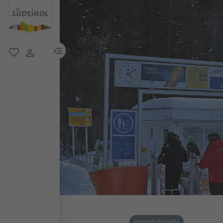
menu link
favoriti
user link
Impianti di risalita