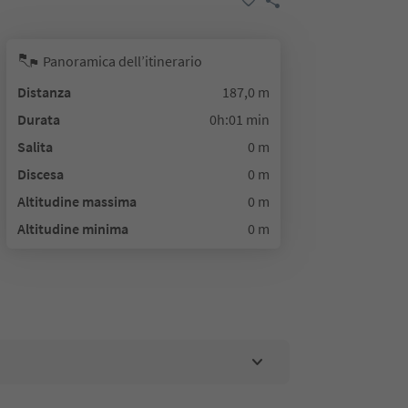
Panoramica dell’itinerario
Distanza
187,0 m
Durata
0h:01 min
Salita
0 m
Discesa
0 m
Altitudine massima
0 m
Altitudine minima
0 m