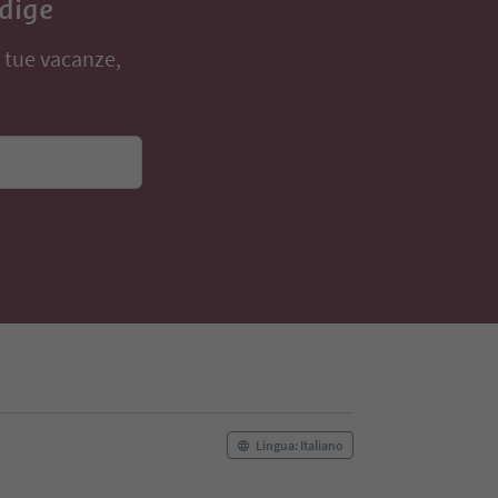
Adige
e tue vacanze,
Lingua: Italiano