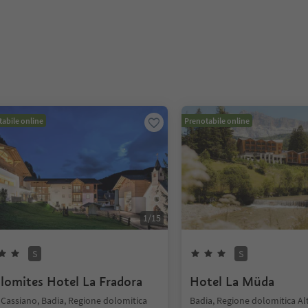
abile online
Prenotabile online
1
/
15
S
S
lomites Hotel La Fradora
Hotel La Müda
 Cassiano, Badia, Regione dolomitica
Badia, Regione dolomitica Al