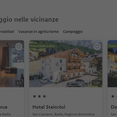
oggio nelle vicinanze
reakfast
Vacanze in agriturismo
Campeggio
Prenotabile online
Prenot
1
/
3
1
/
26
ence
Hotel Steinrösl
Do
a Badia
San Cassiano, Badia, Regione dolomitica
San