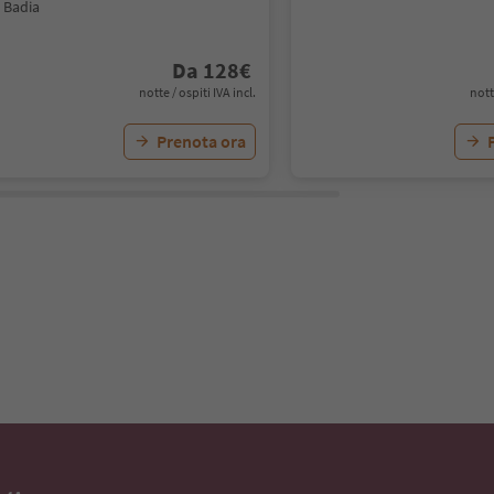
 Badia
Da
128
€
notte / ospiti IVA incl.
nott
Prenota ora