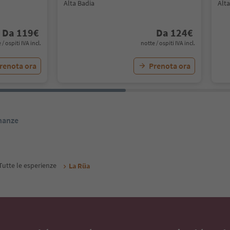
Alta Badia
Alta
Da
119
€
Da
124
€
 / ospiti IVA incl.
notte / ospiti IVA incl.
renota ora
Prenota ora
inanze
Tutte le esperienze
La Rüa