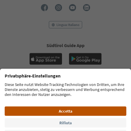
Lingua: Italiano
Südtirol Guide App
FAQ
Contatti
Press
MICE
Privacy Policy
Termini e condizioni
Crediti
Cookie Policy
Film commission
Chi siamo
Dichiarazione di accessibilità
Alto Adige B2B
© 2026 IDM Südtirol