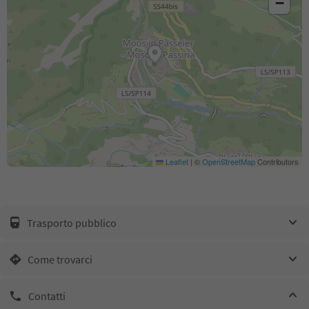
−
Leaflet
|
©
OpenStreetMap
Contributors
Trasporto pubblico
Come trovarci
Contatti