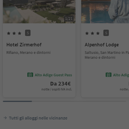
1
/
21
S
S
Hotel Zirmerhof
Alpenhof Lodge
Rifiano, Merano e dintorni
Saltusio, San Martino in Pa
Merano e dintorni
Alto Adige Guest Pass
Alto Adi
Da
234
€
notte / ospiti IVA incl.
notte /
Tutti gli alloggi nelle vicinanze