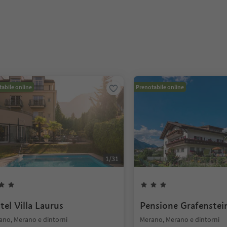
abile online
Prenotabile online
1
/
31
tel Villa Laurus
Pensione Grafenstei
ano, Merano e dintorni
Merano, Merano e dintorni