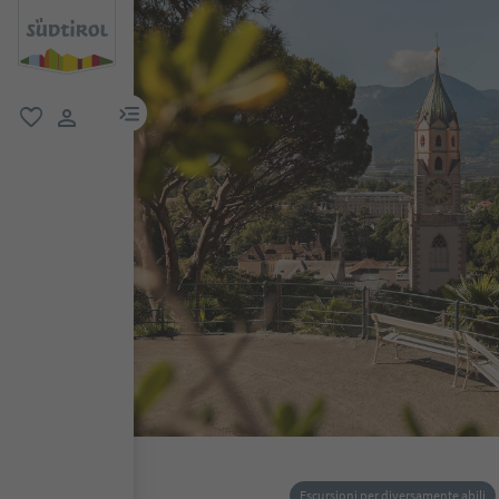
menu link
favoriti
user link
Escursioni per diversamente abili