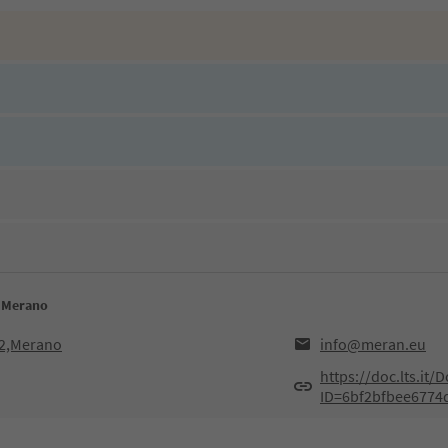
o Merano
12,Merano
info@meran.eu
https://doc.lts.it
ID=6bf2bfbee6774