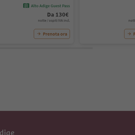
Alto Adige Guest Pass
Da
130
€
notte / ospiti IVA incl.
nott
Prenota ora
Adige