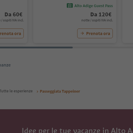
Alto Adige Guest Pass
Da
60
€
Da
120
€
 / ospiti IVA incl.
notte / ospiti IVA incl.
renota ora
Prenota ora
inanze
Tutte le esperienze
Passeggiata Tappeiner
Idee per le tue vacanze in Alto 