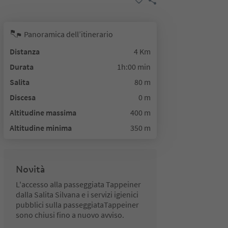
Panoramica dell’itinerario
Distanza
4 Km
Durata
1h:00 min
Salita
80 m
Discesa
0 m
Altitudine massima
400 m
Altitudine minima
350 m
Novità
L'accesso alla passeggiata Tappeiner
dalla Salita Silvana e i servizi igienici
pubblici sulla passeggiataTappeiner
sono chiusi fino a nuovo avviso.