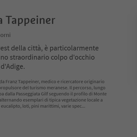
a Tappeiner
orni
est della città, è particolarmente
uno straordinario colpo d'occhio
 d'Adige.
à da Franz Tappeiner, medico e ricercatore originario
 propulsore del turismo meranese. Il percorso, lungo
pa dalla Passeggiata Gilf seguendo il profilo di Monte
alternando esemplari di tipica vegetazione locale a
eucalipto, loti, pini marittimi, varie spec
...