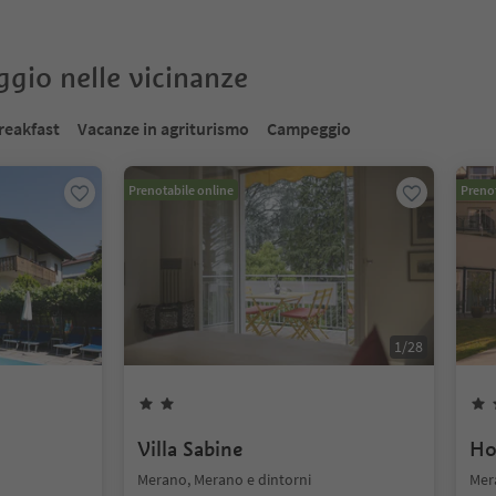
oggio nelle vicinanze
reakfast
Vacanze in agriturismo
Campeggio
Prenotabile online
Prenot
1
/
28
Villa Sabine
Ho
Merano, Merano e dintorni
Mer