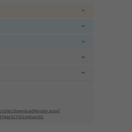
/DocSite/DownloadRender.aspx?
d74ae327501e45ae302