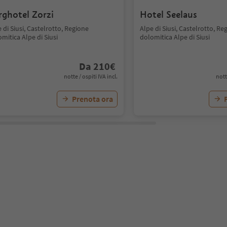
rghotel Zorzi
Hotel Seelaus
 di Siusi, Castelrotto, Regione
Alpe di Siusi, Castelrotto, Re
mitica Alpe di Siusi
dolomitica Alpe di Siusi
Da
210
€
notte / ospiti IVA incl.
nott
Prenota ora