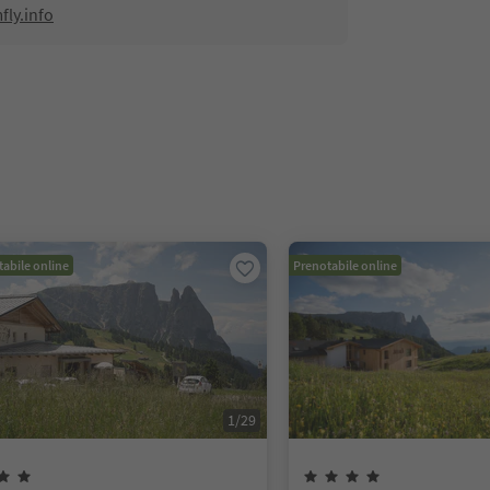
ly.info
abile online
Prenotabile online
1
/
29