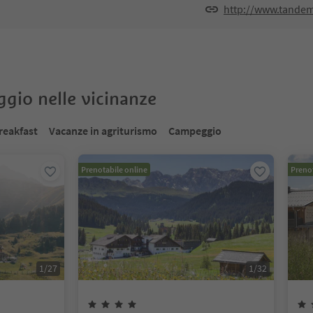
http://www.tandemf
oggio nelle vicinanze
reakfast
Vacanze in agriturismo
Campeggio
Prenotabile online
Prenot
1
/
27
1
/
32