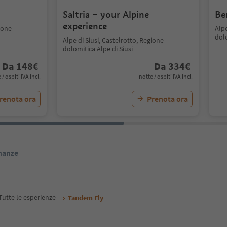
Saltria – your Alpine
Be
experience
gione
Alpe
dolo
Alpe di Siusi, Castelrotto, Regione
dolomitica Alpe di Siusi
Da
148
€
Da
334
€
 / ospiti IVA incl.
notte / ospiti IVA incl.
renota ora
Prenota ora
inanze
Tutte le esperienze
Tandem Fly