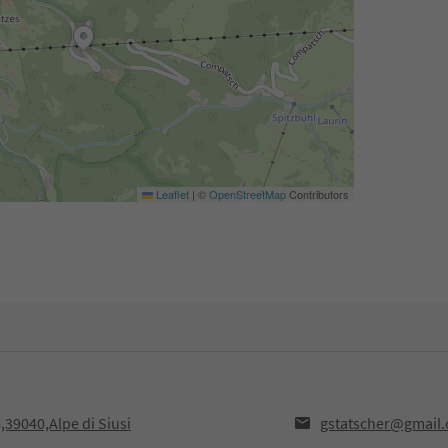
Leaflet
|
©
OpenStreetMap
Contributors
8,39040,Alpe di Siusi
gstatscher@gmail