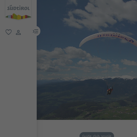
menu link
favoriti
user link
Guide, club, scuole