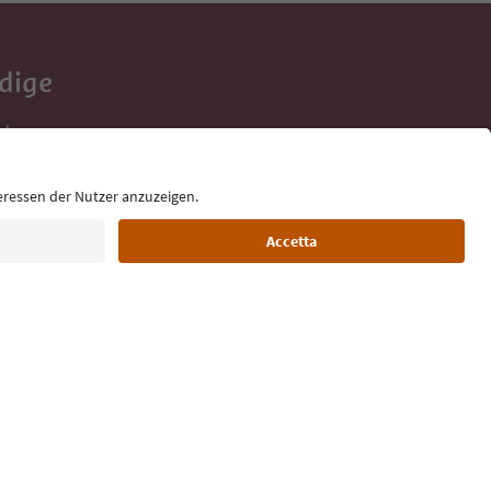
Adige
e tue vacanze,