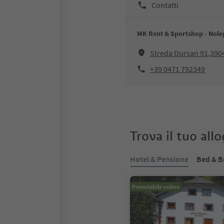
Contatti
MK Rent & Sportshop - Noleg
Streda Dursan 91,3904
+39 0471 792349
Trova il tuo all
Hotel & Pensione
Bed & B
Prenotabile online