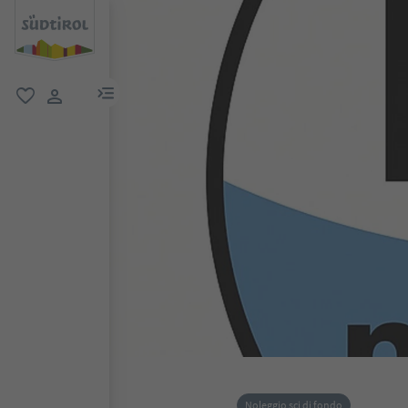
menu link
favoriti
user link
Noleggio sci di fondo