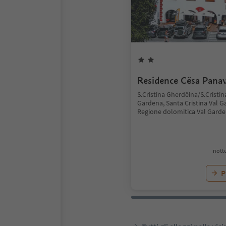
Residence Cësa Panav
S.Cristina Gherdëina/S.Cristin
Gardena, Santa Cristina Val G
Regione dolomitica Val Gard
notte
P