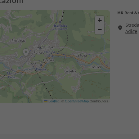
cazioni
MK Rent & 
+
Streda
−
Adige
Leaflet
|
©
OpenStreetMap
Contributors