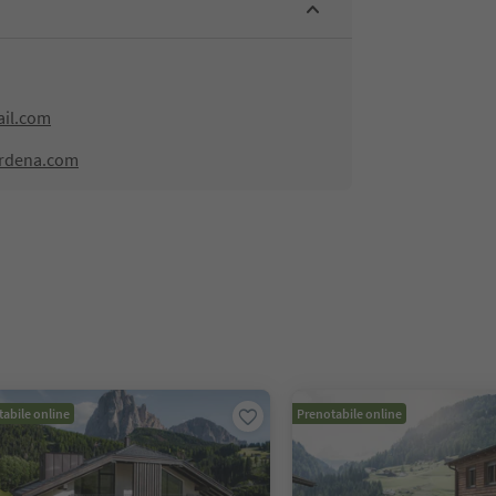
il.com
ardena.com
abile online
Prenotabile online