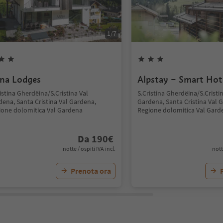
1
/
7
na Lodges
Alpstay – Smart Hot
istina Gherdëina/S.Cristina Val
S.Cristina Gherdëina/S.Cristi
dena, Santa Cristina Val Gardena,
Gardena, Santa Cristina Val 
ione dolomitica Val Gardena
Regione dolomitica Val Gard
Da
190
€
notte / ospiti IVA incl.
nott
Prenota ora