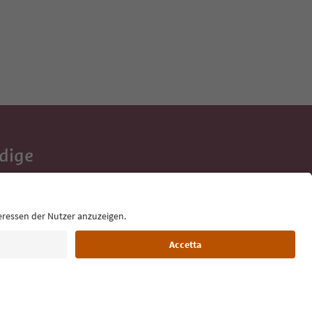
Adige
e tue vacanze,