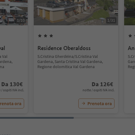
1
/
10
1
/
31
al
Residence Oberaldoss
An
a Val
S.Cristina Gherdëina/S.Cristina Val
S.Cr
ardena,
Gardena, Santa Cristina Val Gardena,
Gar
ena
Regione dolomitica Val Gardena
Reg
Da
130
€
Da
126
€
 / ospiti IVA incl.
notte / ospiti IVA incl.
renota ora
Prenota ora