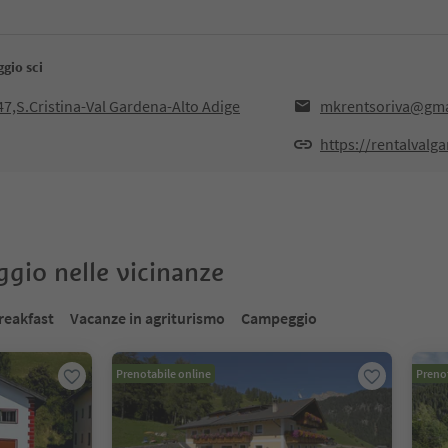
gio sci
7,S.Cristina-Val Gardena-Alto Adige
mkrentsoriva@gma
https://rentalvalg
oggio nelle vicinanze
reakfast
Vacanze in agriturismo
Campeggio
Prenotabile online
Prenot