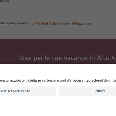
inanze
Tutte le esperienze
MK Rent & Sportshop - Noleggio sci
Idee per le tue vacanze in Alto 
Con la newsletter dell’Alto Adige ricevi consigli per l
eventi da non perdere e ricette tipiche.
Indirizzo e-mail*
Iscriviti alla newsletter