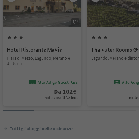
1
/
7
Hotel Ristorante MaVie
Thalguter Rooms & 
Plars di Mezzo, Lagundo, Merano e
Lagundo, Merano e dintor
dintorni
Alto Adige Guest Pass
Alto Adi
Da
102
€
notte / ospiti IVA incl.
notte /
Tutti gli alloggi nelle vicinanze