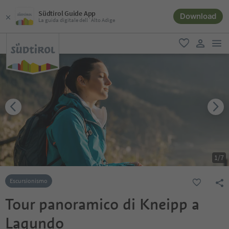
Südtirol Guide App
Download
La guida digitale dell´Alto Adige
men
favoriti
user lin
1
/
7
Escursionismo
Tour panoramico di Kneipp a
Lagundo