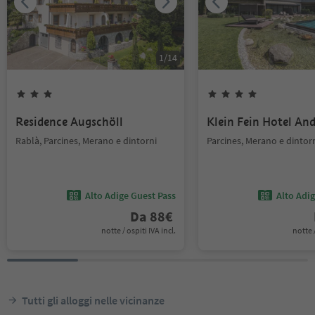
1
/
14
Residence Augschöll
Klein Fein Hotel An
Rablà, Parcines, Merano e dintorni
Parcines, Merano e dintor
Alto Adige Guest Pass
Alto Adi
Da
88
€
notte / ospiti IVA incl.
notte /
Tutti gli alloggi nelle vicinanze