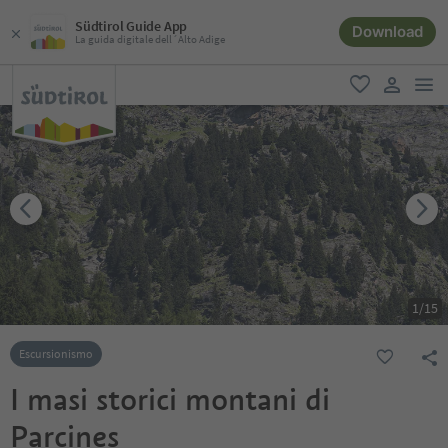
Südtirol Guide App
Download
La guida digitale dell´Alto Adige
men
favoriti
user lin
1
/
15
Escursionismo
I masi storici montani di
Parcines